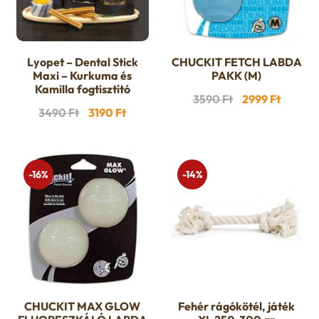
u
e
n
Lyopet – Dental Stick
CHUCKIT FETCH LABDA
Maxi – Kurkuma és
PAKK (M)
Kamilla fogtisztító
u
Original
Curren
3590
Ft
2999
Ft
Original
Current
3490
Ft
3190
Ft
price
price
price
price
was:
is:
was:
is:
3590 Ft.
2999 Ft
3490 Ft.
3190 Ft.
-16%
-14%
CHUCKIT MAX GLOW
Fehér rágókötél, játék