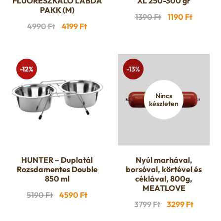
FLUORESZKÁLÓ LABDA
XL 250-300 gr
PAKK (M)
Original
Current
1390
Ft
1190
Ft
Original
Current
4990
Ft
4199
Ft
price
price
price
price
was:
is:
was:
is:
1390 Ft.
1190 Ft.
4990 Ft.
4199 Ft.
-12%
-13%
Nincs
készleten
HUNTER – Duplatál
Nyúl marhával,
Rozsdamentes Double
borsóval, körtével és
850 ml
céklával, 800g,
MEATLOVE
Original
Current
5190
Ft
4590
Ft
Original
Curren
3799
Ft
3299
Ft
price
price
price
price