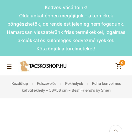
Kedves Vásárlóink!
Oldalunkat éppen megújítjuk – a termékek
böngészhetők, de rendelést jelenleg nem fogadunk.
Hamarosan visszatérünk friss termékekkel, izgalmas
akciókkal és különleges kedvezményekkel.
Köszönjük a türelmeteket!
0
Skip
Skip
to
to
M
navigation
content
Rámpák
Kezdőlap
Felszerelés
Fekhelyek
Puha kényelmes
e
kutyafekhely – 58×58 cm – Best Friend’s by Sheri
Fekhelyek
n
u
Kiemelt ajánlatok