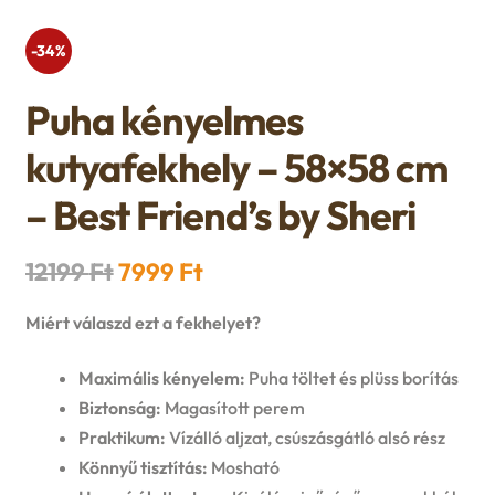
n
l
i
p
c
-34%
d
d
l
a
h
c
Puha kényelmes
m
d
n
i
kutyafekhely – 58×58 cm
h
e
m
d
l
– Best Friend’s by Sheri
i
n
e
c
d
l
u
Original
Current
12199
Ft
7999
Ft
n
h
m
price
price
d
Miért válaszd ezt a fekhelyet?
u
i
was:
is:
e
m
Maximális kényelem:
Puha töltet és plüss borítás
l
12199 Ft.
7999 Ft.
n
Biztonság:
Magasított perem
e
d
Praktikum:
Vízálló aljzat, csúszásgátló alsó rész
u
n
Könnyű tisztítás:
Mosható
m