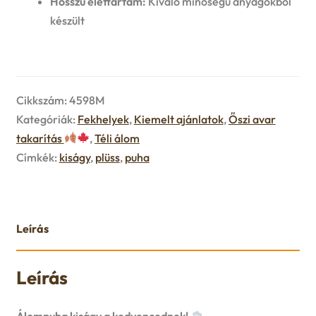
Hosszú élettartam:
Kiváló minőségű anyagokból
u
készült
e
n
u
Cikkszám:
4598M
Kategóriák:
Fekhelyek
,
Kiemelt ajánlatok
,
Őszi avar
takarítás
,
Téli álom
Címkék:
kiságy
,
plüss
,
puha
Leírás
Leírás