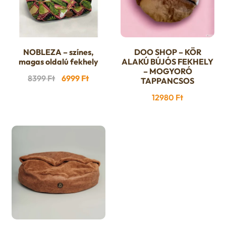
NOBLEZA – színes,
DOO SHOP – KÖR
magas oldalú fekhely
ALAKÚ BÚJÓS FEKHELY
– MOGYORÓ
Original
Current
8399
Ft
6999
Ft
TAPPANCSOS
price
price
12980
Ft
was:
is:
8399 Ft.
6999 Ft.