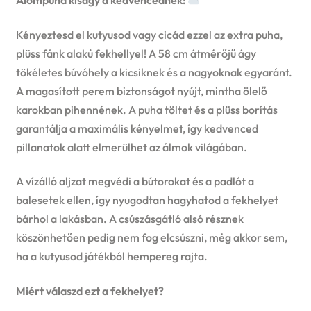
Álompuha kiságy a kedvencednek!
Kényeztesd el kutyusod vagy cicád ezzel az extra puha,
plüss fánk alakú fekhellyel! A 58 cm átmérőjű ágy
tökéletes búvóhely a kicsiknek és a nagyoknak egyaránt.
A magasított perem biztonságot nyújt, mintha ölelő
karokban pihennének. A puha töltet és a plüss borítás
garantálja a maximális kényelmet, így kedvenced
pillanatok alatt elmerülhet az álmok világában.
A vízálló aljzat megvédi a bútorokat és a padlót a
balesetek ellen, így nyugodtan hagyhatod a fekhelyet
bárhol a lakásban. A csúszásgátló alsó résznek
köszönhetően pedig nem fog elcsúszni, még akkor sem,
ha a kutyusod játékból hempereg rajta.
Miért válaszd ezt a fekhelyet?