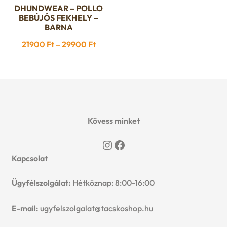
DHUNDWEAR – POLLO
Ennek
BEBÚJÓS FEKHELY –
a
BARNA
terméknek
Ártartomány:
21900
Ft
–
29900
Ft
több
21900 Ft
variációja
-
van.
29900 Ft
A
változatok
a
Kövess minket
termékoldalon
Instagram
Facebook
választhatók
Kapcsolat
ki
Ügyfélszolgálat:
Hétköznap: 8:00-16:00
E-mail:
ugyfelszolgalat@tacskoshop.hu