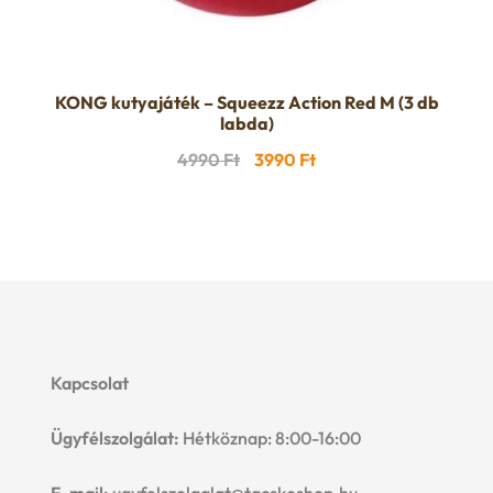
KONG kutyajáték – Squeezz Action Red M (3 db
labda)
Original
Current
4990
Ft
3990
Ft
price
price
was:
is:
4990 Ft.
3990 Ft.
Kapcsolat
Ügyfélszolgálat:
Hétköznap: 8:00-16:00
E-mail:
ugyfelszolgalat@tacskoshop.hu