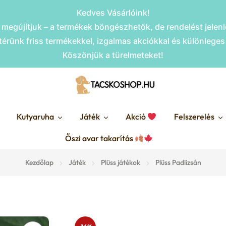
Kedves Vásárlóink!
megújítjuk – a termékek böngészhetők, de rendelést jele
érünk friss termékekkel, izgalmas akciókkal és különlege
Köszönjük a türelmeteket!
Kutyaruha
Játék
Akció
Felszerelés
Őszi avar takarítás
Kezdőlap
Játék
Plüss játékok
Plüss Padlizsán