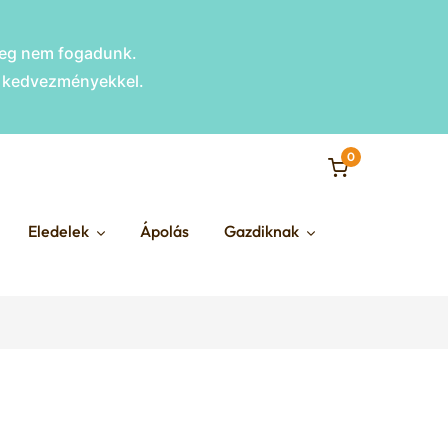
nleg nem fogadunk.
s kedvezményekkel.
0
Eledelek
Ápolás
Gazdiknak