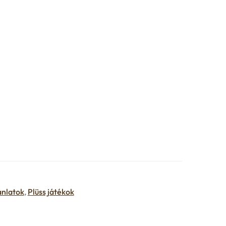
ánlatok
,
Plüss játékok