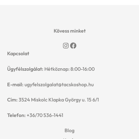
was:
is:
3099 Ft.
2999 Ft.
Kövess minket
Instagram
Facebook
Kapcsolat
Ügyfélszolgálat:
Hétköznap: 8:00-16:00
E-mail:
ugyfelszolgalat@tacskoshop.hu
Cím:
3524 Miskolc Klapka György u. 15 6/1
Telefon:
+36/70 536-1441
Blog