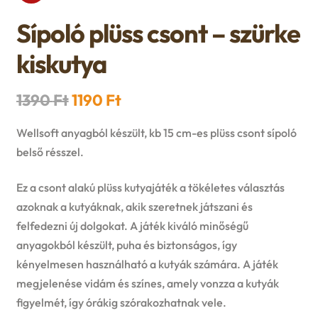
n
l
i
p
Sípoló plüss csont – szürke
c
d
d
l
a
kiskutya
h
c
m
d
n
i
Original
Current
1390
Ft
1190
Ft
h
e
m
d
price
price
l
Wellsoft anyagból készült, kb 15 cm-es plüss csont sípoló
i
n
e
c
was:
is:
belső résszel.
d
l
u
1390 Ft.
1190 Ft.
n
h
Ez a csont alakú plüss kutyajáték a tökéletes választás
m
d
azoknak a kutyáknak, akik szeretnek játszani és
u
i
e
felfedezni új dolgokat. A játék kiváló minőségű
m
anyagokból készült, puha és biztonságos, így
l
n
kényelmesen használható a kutyák számára. A játék
e
d
megjelenése vidám és színes, amely vonzza a kutyák
u
n
figyelmét, így órákig szórakozhatnak vele.
m