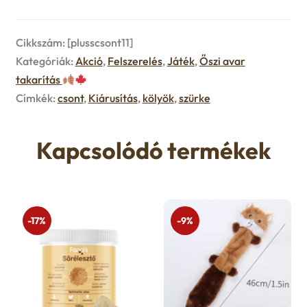
Cikkszám:
[plusscsont11]
Kategóriák:
Akció
,
Felszerelés
,
Játék
,
Őszi avar
takarítás
Címkék:
csont
,
Kiárusítás
,
kölyök
,
szürke
Kapcsolódó termékek
-17%
-9%