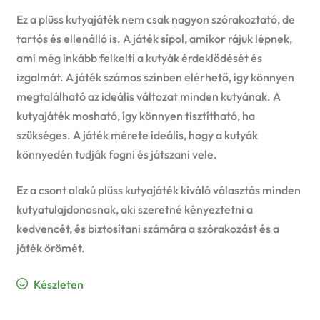
u
Ez a plüss kutyajáték nem csak nagyon szórakoztató, de
e
tartós és ellenálló is. A játék sípol, amikor rájuk lépnek,
ami még inkább felkelti a kutyák érdeklődését és
n
izgalmát. A játék számos színben elérhető, így könnyen
u
megtalálható az ideális változat minden kutyának. A
kutyajáték mosható, így könnyen tisztítható, ha
szükséges. A játék mérete ideális, hogy a kutyák
könnyedén tudják fogni és játszani vele.
Ez a csont alakú plüss kutyajáték kiváló választás minden
kutyatulajdonosnak, aki szeretné kényeztetni a
kedvencét, és biztosítani számára a szórakozást és a
játék örömét.
Készleten