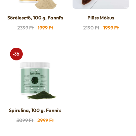
Sörélesztő, 100 g, Fanni’s
Plüss Mókus
Original
Current
Original
Current
2399
Ft
1999
Ft
2190
Ft
1999
Ft
price
price
price
price
was:
is:
was:
is:
2399 Ft.
1999 Ft.
2190 Ft.
1999 Ft.
-3%
Spirulina, 100 g, Fanni’s
Original
Current
3099
Ft
2999
Ft
price
price