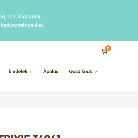
nleg nem fogadunk.
s kedvezményekkel.
0
Eledelek
Ápolás
Gazdiknak