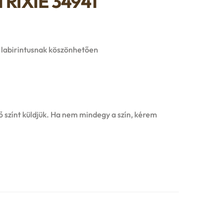
RIXIE 34941
t labirintusnak köszönhetően
 színt küldjük. Ha nem mindegy a szín, kérem