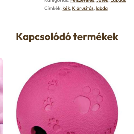
Kategóriák:
Felszerelés
,
Játék
,
Labdák
Címkék:
kék
,
Kiárusítás
,
labda
Kapcsolódó termékek