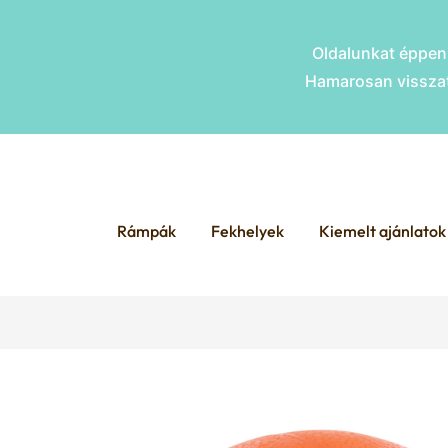
Oldalunkat éppen 
Hamarosan visszat
Skip
Skip
to
to
Rámpák
Fekhelyek
Kiemelt ajánlatok
navigation
content