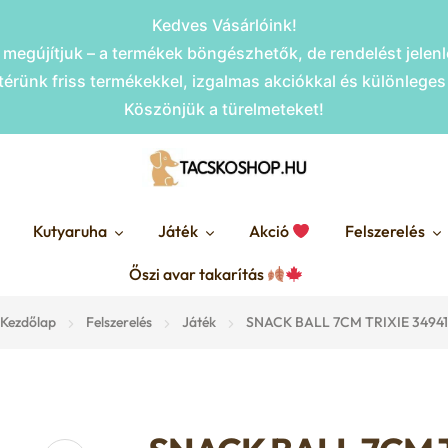
Kedves Vásárlóink!
megújítjuk – a termékek böngészhetők, de rendelést jele
érünk friss termékekkel, izgalmas akciókkal és különlege
Köszönjük a türelmeteket!
Kutyaruha
Játék
Akció
Felszerelés
Őszi avar takarítás
Kezdőlap
Felszerelés
Játék
SNACK BALL 7CM TRIXIE 34941