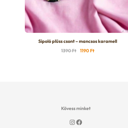
Sípoló plüss csont – mancsos karamell
Original
Current
1390
Ft
1190
Ft
price
price
was:
is:
1390 Ft.
1190 Ft.
Kövess minket
Instagram
Facebook