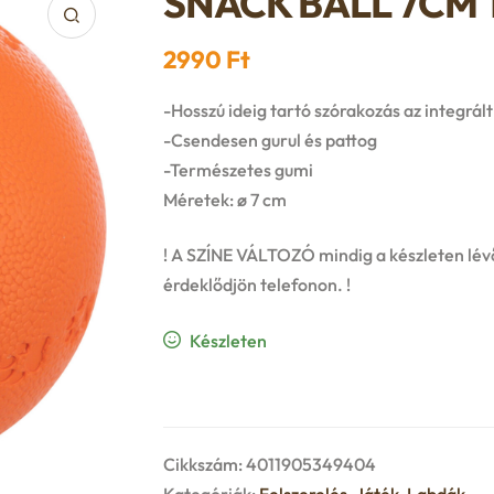
SNACK BALL 7CM T
2990
Ft
-Hosszú ideig tartó szórakozás az integrál
-Csendesen gurul és pattog
-Természetes gumi
Méretek: ø 7 cm
! A SZÍNE VÁLTOZÓ mindig a készleten lévő
érdeklődjön telefonon. !
Készleten
Cikkszám:
4011905349404