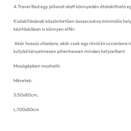
A Travel Bed egy pillanat alatt könnyedén átalakítható eg
Kialakításának köszönhetően összecsukva minimális helye
kézitáskában is könnyen elfér.
Akár hosszú utazásra, akár csak egy rövid kiruccanásra i
kutyád kényelmesen pihenhessen minden helyzetben!
Mosógépben mosható.
Méretek:
S:50x80cm,
L:100x80cm