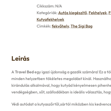
Cikkszám:
N/A
Kategóriák:
Autós kiegészítő
,
Fekhelyek
,
F
Kutyafekhelyek
Címkék:
fekvőhely
,
The Sigi Bag
Leírás
A
Travel Bed
egy igazi újdonság a gazdik számára! Ez a t
minden helyzetben tökéletes megoldást kínál. Használha
kirándulás alkalmával, hogy kutyád kényelmesen pihenh
vendégségben, sőt, szállodákban is ideális választás, h
Védi autódat a kutyaszőrtől,sártól miközben kis kedvenc