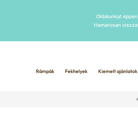
Oldalunkat éppen 
Hamarosan visszat
Skip
Skip
to
to
Rámpák
Fekhelyek
Kiemelt ajánlatok
navigation
content