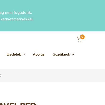
nleg nem fogadunk.
s kedvezményekkel.
0
Eledelek
Ápolás
Gazdiknak
D