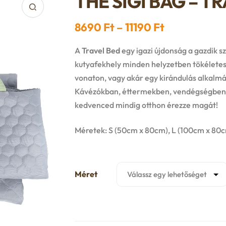
THE SIGI BAG – T
Ártartomán
8690
Ft
–
11190
Ft
8690 Ft
A
Travel Bed
egy igazi újdonság a gazdik s
-
kutyafekhely minden helyzetben tökéletes
vonaton, vagy akár egy kirándulás alkalm
11190 Ft
Kávézókban, éttermekben, vendégségben, ső
kedvenced mindig otthon érezze magát!
Méretek: S (50cm x 80cm), L (100cm x 80
Méret