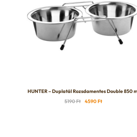
HUNTER – Duplatál Rozsdamentes Double 850 m
Original
Current
5190
Ft
4590
Ft
price
price
was:
is:
5190 Ft.
4590 Ft.