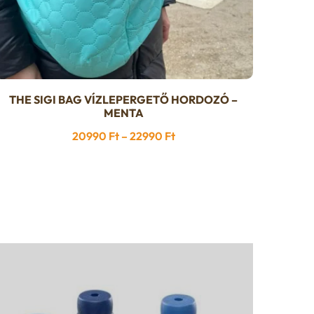
THE SIGI BAG VÍZLEPERGETŐ HORDOZÓ –
Ennek
MENTA
a
Ártartomány:
20990
Ft
–
22990
Ft
terméknek
20990 Ft
több
-
variációja
22990 Ft
van.
A
változatok
a
termékoldalon
választhatók
ki