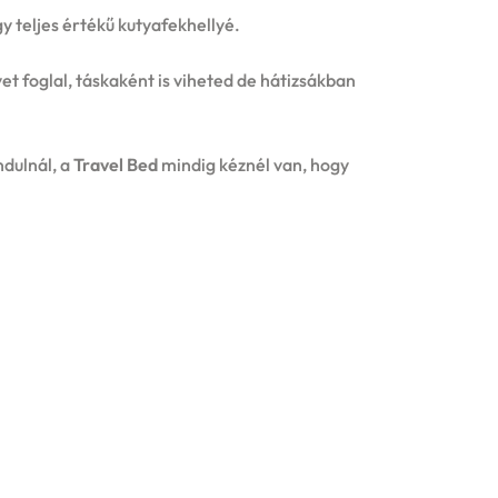
y teljes értékű kutyafekhellyé.
t foglal, táskaként is viheted de hátizsákban
ndulnál, a
Travel Bed
mindig kéznél van, hogy