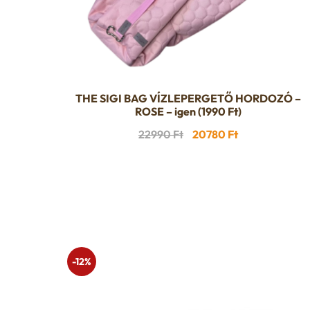
THE SIGI BAG VÍZLEPERGETŐ HORDOZÓ –
ROSE – igen (1990 Ft)
Original
Current
22990
Ft
20780
Ft
price
price
was:
is:
22990 Ft.
20780 Ft.
-12%