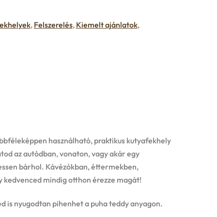
ekhelyek
,
Felszerelés
,
Kiemelt ajánlatok
,
öbbféleképpen használható, praktikus kutyafekhely
tod az autódban, vonaton, vagy akár egy
essen bárhol. Kávézókban, éttermekben,
ogy kedvenced mindig otthon érezze magát!
ed is nyugodtan pihenhet a puha teddy anyagon.