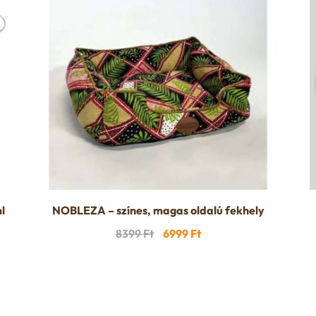
l
NOBLEZA – színes, magas oldalú fekhely
Original
Current
8399
Ft
6999
Ft
price
price
was:
is:
8399 Ft.
6999 Ft.