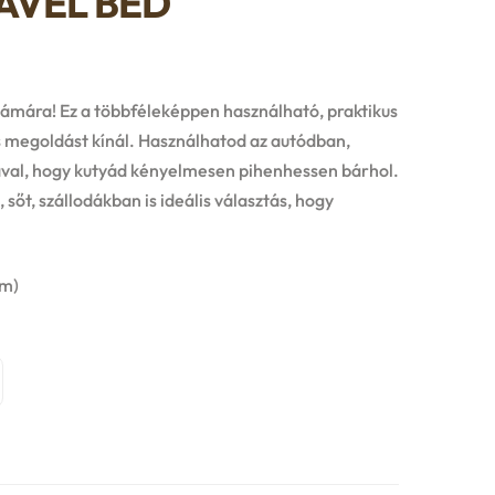
RAVEL BED
y:
zámára! Ez a többféleképpen használható, praktikus
 megoldást kínál. Használhatod az autódban,
ával, hogy kutyád kényelmesen pihenhessen bárhol.
t, szállodákban is ideális választás, hogy
cm)