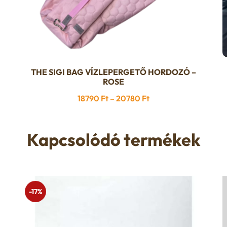
THE SIGI BAG VÍZLEPERGETŐ HORDOZÓ –
Ennek
ROSE
a
Ártartomány:
18790
Ft
–
20780
Ft
terméknek
18790 Ft
több
-
variációja
Kapcsolódó termékek
20780 Ft
van.
A
változatok
a
-17%
termékoldalon
választhatók
ki