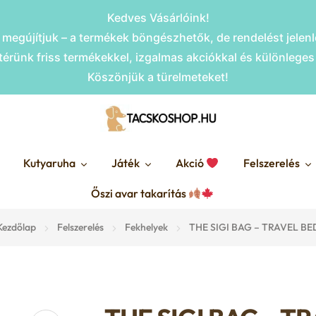
Kedves Vásárlóink!
megújítjuk – a termékek böngészhetők, de rendelést jele
érünk friss termékekkel, izgalmas akciókkal és különlege
Köszönjük a türelmeteket!
Kutyaruha
Játék
Akció
Felszerelés
Őszi avar takarítás
Kezdőlap
Felszerelés
Fekhelyek
THE SIGI BAG – TRAVEL BE