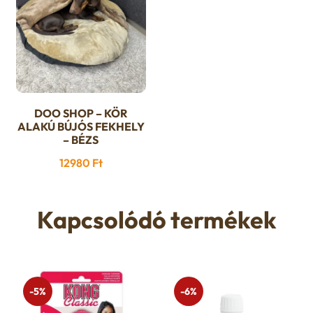
DOO SHOP – KÖR
ALAKÚ BÚJÓS FEKHELY
– BÉZS
12980
Ft
Kapcsolódó termékek
-5%
-6%