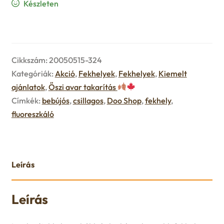
Készleten
u
e
n
Cikkszám:
20050515-324
u
Kategóriák:
Akció
,
Fekhelyek
,
Fekhelyek
,
Kiemelt
ajánlatok
,
Őszi avar takarítás
Címkék:
bebújós
,
csillagos
,
Doo Shop
,
fekhely
,
fluoreszkáló
Leírás
Leírás