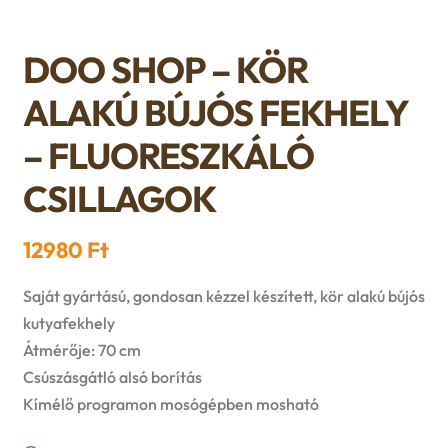
n
l
i
p
c
d
d
DOO SHOP – KÖR
l
a
h
c
ALAKÚ BÚJÓS FEKHELY
m
d
n
i
h
– FLUORESZKÁLÓ
e
m
d
l
CSILLAGOK
i
n
e
c
d
l
u
12980
Ft
n
h
m
d
u
Saját gyártású, gondosan kézzel készített, kör alakú bújós
i
e
kutyafekhely
m
l
Átmérője: 70 cm
n
e
Csúszásgátló alsó borítás
d
Kímélő programon mosógépben mosható
u
n
m