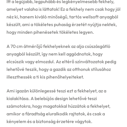
Itt a legújabb, legpuhább és legkényelmesebb fekhely,
amelyet valaha is láttatok! Ez a fekhely nem csak hogy jól
néz ki, hanem kiváló minőségű, tartós wellsoft anyagból
készült, ami a tökéletes puhaság érzetét nyújtja nektek,
hogy minden pihenésetek tökéletes legyen.
A 70 cm átmérőjű fekhelyeknek az alja csúszásgátló
anyagból készült, így nem kell aggódnotok, hogy
elcsúszik vagy elmozdul. Az eltérő színváltozatok pedig
lehetővé teszik, hogy a gazdik az otthonuk stílusához
illeszthessék a ti kis pihenőhelyeiteket.
Ami igazán különlegessé teszi ezt a fekhelyet, az a
kialakítása. A belebújós design lehetővé teszi
számotokra, hogy magatokkal húzzátok a fekhelyet,
amikor a fáradtság eluralkodik rajtatok, és csak a
kényelem és a biztonság érzetére vágytok.