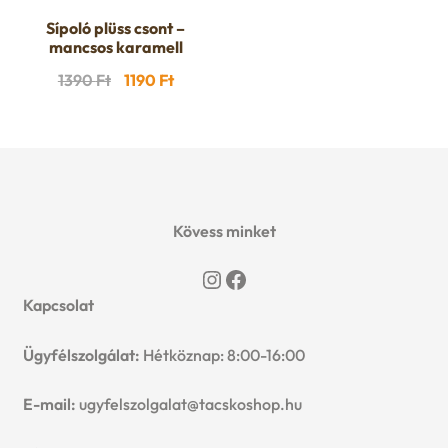
Sípoló plüss csont –
mancsos karamell
Original
Current
1390
Ft
1190
Ft
price
price
was:
is:
1390 Ft.
1190 Ft.
Kövess minket
Instagram
Facebook
Kapcsolat
Ügyfélszolgálat:
Hétköznap: 8:00-16:00
E-mail:
ugyfelszolgalat@tacskoshop.hu