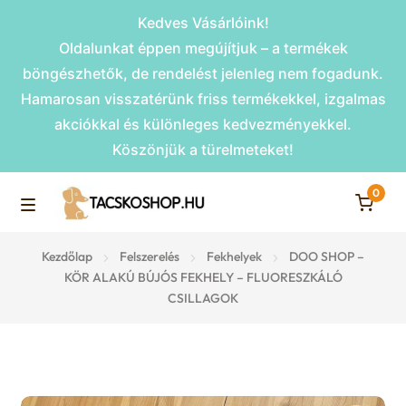
Kedves Vásárlóink!
Oldalunkat éppen megújítjuk – a termékek
böngészhetők, de rendelést jelenleg nem fogadunk.
Hamarosan visszatérünk friss termékekkel, izgalmas
akciókkal és különleges kedvezményekkel.
Köszönjük a türelmeteket!
0
Skip
Skip
to
to
M
navigation
content
Rámpák
Kezdőlap
Felszerelés
Fekhelyek
DOO SHOP –
e
KÖR ALAKÚ BÚJÓS FEKHELY – FLUORESZKÁLÓ
CSILLAGOK
Fekhelyek
n
u
Kiemelt ajánlatok