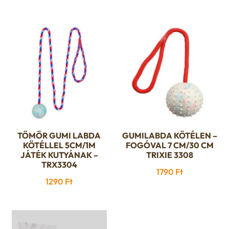
a
termékoldalon
választhatók
ki
TÖMÖR GUMI LABDA
GUMILABDA KÖTÉLEN –
KÖTÉLLEL 5CM/1M
FOGÓVAL 7 CM/30 CM
JÁTÉK KUTYÁNAK –
TRIXIE 3308
TRX3304
1790
Ft
1290
Ft