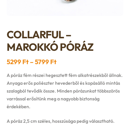
n
l
i
p
c
d
d
l
a
h
c
m
COLLARFUL –
d
n
i
h
e
MAROKKÓ PÓRÁZ
m
d
l
i
n
e
Ártartomány:
c
5299
Ft
–
5799
Ft
d
l
u
5299 Ft
n
h
A póráz fém részei hegesztett fém alkatrészekből állnak.
m
d
-
Anyaga erős poliészter hevederből és kopásálló mintás
u
i
szalagból tevődik össze. Minden pórázunkat többszörös
e
5799 Ft
m
varrással erősítünk meg a nagyobb biztonság
l
n
érdekében.
e
d
u
A póráz 2,5 cm széles, hosszúsága pedig választható.
n
m