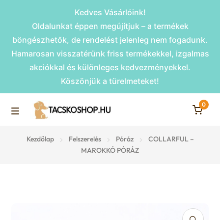
Kedves Vásárlóink!
Oldalunkat éppen megújítjuk – a termékek
böngészhetők, de rendelést jelenleg nem fogadunk.
Hamarosan visszatérünk friss termékekkel, izgalmas
akciókkal és különleges kedvezményekkel.
Köszönjük a türelmeteket!
0
Skip
Skip
to
to
M
navigation
content
Rámpák
Kezdőlap
Felszerelés
Póráz
COLLARFUL –
e
MAROKKÓ PÓRÁZ
Fekhelyek
n
u
Kiemelt ajánlatok