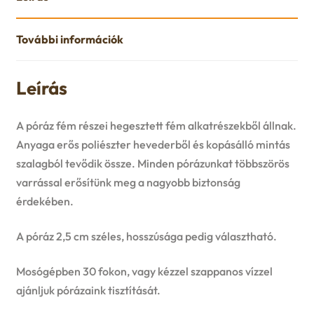
További információk
Leírás
A póráz fém részei hegesztett fém alkatrészekből állnak.
Anyaga erős poliészter hevederből és kopásálló mintás
szalagból tevődik össze. Minden pórázunkat többszörös
varrással erősítünk meg a nagyobb biztonság
érdekében.
A póráz 2,5 cm széles, hosszúsága pedig választható.
Mosógépben 30 fokon, vagy kézzel szappanos vízzel
ajánljuk pórázaink tisztítását.