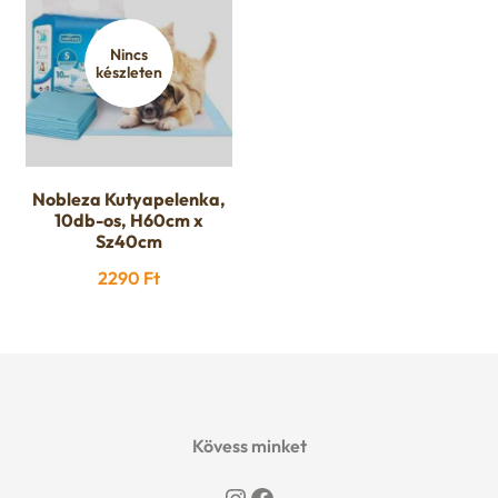
Nincs
készleten
Nobleza Kutyapelenka,
10db-os, H60cm x
Sz40cm
2290
Ft
Kövess minket
Instagram
Facebook