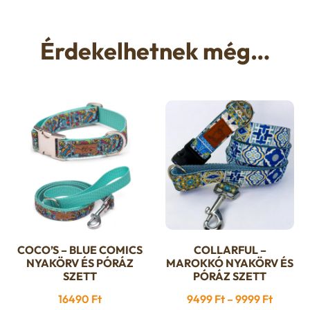
Érdekelhetnek még…
COCO’S – BLUE COMICS
COLLARFUL –
Ennek
Ennek
NYAKÖRV ÉS PÓRÁZ
MAROKKÓ NYAKÖRV ÉS
a
a
SZETT
PÓRÁZ SZETT
terméknek
terméknek
Ártart
16490
Ft
9499
Ft
–
9999
Ft
több
több