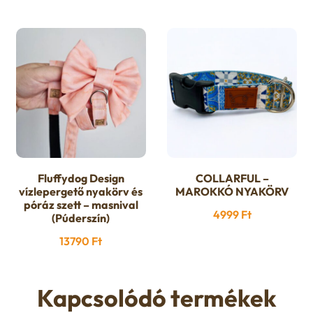
9499 F
variációja
variációja
-
van.
van.
9999 Ft
A
A
változatok
változatok
a
a
termékoldalon
termékoldalon
választhatók
választhatók
ki
ki
Fluffydog Design
COLLARFUL –
Ennek
vízlepergető nyakörv és
MAROKKÓ NYAKÖRV
a
póráz szett – masnival
4999
Ft
(Púderszín)
terméknek
több
13790
Ft
variációja
van.
Kapcsolódó termékek
A
változatok