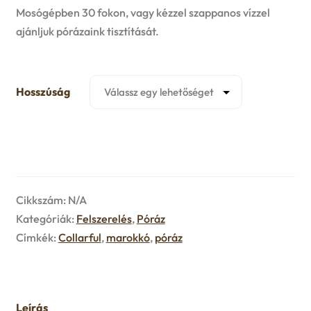
u
Mosógépben 30 fokon, vagy kézzel szappanos vízzel
e
ajánljuk pórázaink tisztítását.
n
u
Hosszúság
Cikkszám:
N/A
Kategóriák:
Felszerelés
,
Póráz
Címkék:
Collarful
,
marokkó
,
póráz
Leírás