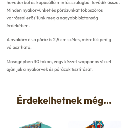
hevederből és kopásálló mintás szalagból tevődik össze.
Minden nyakörvünket és pórázunkat többszörös
varrással erősítünk meg a nagyobb biztonság
érdekében.
A nyakörv és a póráz is 2,5 cm széles, méretük pedig
választható.
Mosógépben 30 fokon, vagy kézzel szappanos vízzel
ajánljuk a nyakörvek és pórázok tisztítását.
Érdekelhetnek még…