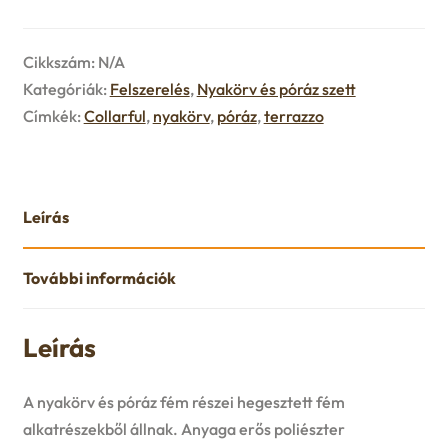
Cikkszám:
N/A
Kategóriák:
Felszerelés
,
Nyakörv és póráz szett
Címkék:
Collarful
,
nyakörv
,
póráz
,
terrazzo
Leírás
További információk
Leírás
A nyakörv és póráz fém részei hegesztett fém
alkatrészekből állnak. Anyaga erős poliészter