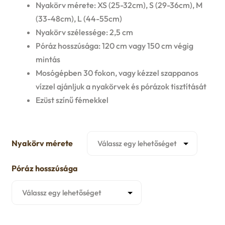
-
Nyakörv mérete: XS (25-32cm), S (29-36cm), M
u
e
(33-48cm), L (44-55cm)
9999 Ft
Nyakörv szélessége: 2,5 cm
n
Póráz hosszúsága: 120 cm vagy 150 cm végig
mintás
u
Mosógépben 30 fokon, vagy kézzel szappanos
vízzel ajánljuk a nyakörvek és pórázok tisztítását
Ezüst színű fémekkel
Nyakörv mérete
Póráz hosszúsága