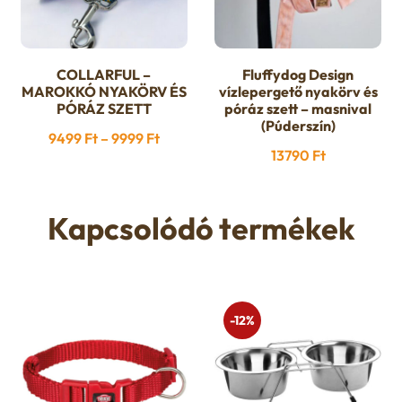
választhatók
választhatók
ki
ki
COLLARFUL –
Fluffydog Design
Ennek
MAROKKÓ NYAKÖRV ÉS
vízlepergető nyakörv és
a
PÓRÁZ SZETT
póráz szett – masnival
terméknek
(Púderszín)
Ártartomány:
9499
Ft
–
9999
Ft
több
13790
Ft
9499 Ft
variációja
-
van.
9999 Ft
Kapcsolódó termékek
A
változatok
a
termékoldalon
választhatók
-12%
ki