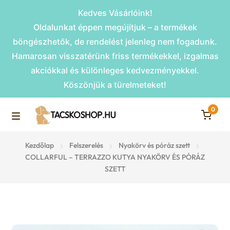
Kedves Vásárlóink!
Oldalunkat éppen megújítjuk – a termékek
böngészhetők, de rendelést jelenleg nem fogadunk.
Hamarosan visszatérünk friss termékekkel, izgalmas
akciókkal és különleges kedvezményekkel.
Köszönjük a türelmeteket!
0
Skip
Skip
to
to
M
navigation
content
Rámpák
Kezdőlap
Felszerelés
Nyakörv és póráz szett
e
COLLARFUL – TERRAZZO KUTYA NYAKÖRV ÉS PÓRÁZ
SZETT
Fekhelyek
n
u
Kiemelt ajánlatok