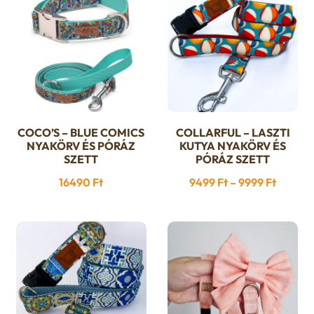
COCO’S – BLUE COMICS
COLLARFUL – LASZTI
Ennek
Ennek
NYAKÖRV ÉS PÓRÁZ
KUTYA NYAKÖRV ÉS
a
a
SZETT
PÓRÁZ SZETT
terméknek
terméknek
Ártart
16490
Ft
9499
Ft
–
9999
Ft
több
több
9499 F
variációja
variációja
-
van.
van.
9999 Ft
A
A
változatok
változatok
a
a
termékoldalon
termékoldalon