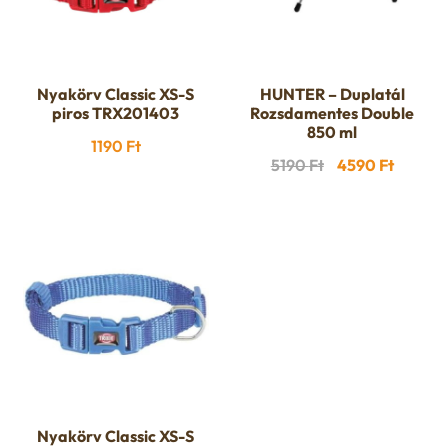
Nyakörv Classic XS-S
HUNTER – Duplatál
piros TRX201403
Rozsdamentes Double
850 ml
1190
Ft
Original
Curren
5190
Ft
4590
Ft
price
price
was:
is:
5190 Ft.
4590 Ft
Nyakörv Classic XS-S