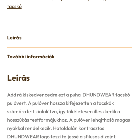
tacskó
Leírás
További információk
Leírás
Add rá kiskedvencedre ezt a puha DHUNDWEAR tacskó
pulóvert. A pulóver hossza kifejezetten a tacskók
számára lett kialakítva, így tökéletesen illeszkedik a
hosszúkás testformájukhoz. A pulóver lehajtható magas
nyakkal rendelkezik. Hátoldalán kontrasztos
DHUNDWEAR logó teszi teljessé a stílusos dizájnt.