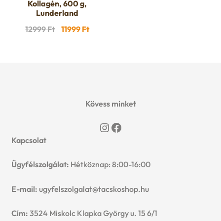
Kollagén, 600 g,
Lunderland
Original
Current
12999
Ft
11999
Ft
price
price
was:
is:
12999 Ft.
11999 Ft.
Kövess minket
Instagram
Facebook
Kapcsolat
Ügyfélszolgálat:
Hétköznap: 8:00-16:00
E-mail:
ugyfelszolgalat@tacskoshop.hu
Cím:
3524 Miskolc Klapka György u. 15 6/1