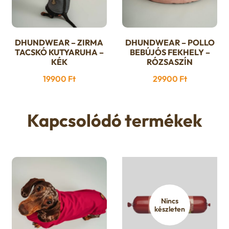
ki
ki
DHUNDWEAR – ZIRMA
DHUNDWEAR – POLLO
Ennek
Ennek
TACSKÓ KUTYARUHA –
BEBÚJÓS FEKHELY –
a
a
KÉK
RÓZSASZÍN
terméknek
terméknek
19900
Ft
29900
Ft
több
több
variációja
variációja
van.
van.
Kapcsolódó termékek
A
A
változatok
változatok
a
a
termékoldalon
termékoldalon
választhatók
választhatók
ki
ki
Nincs
készleten