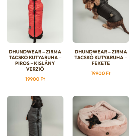
DHUNDWEAR – ZIRMA
DHUNDWEAR – ZIRMA
Ennek
Ennek
TACSKÓ KUTYARUHA –
TACSKÓ KUTYARUHA –
a
a
PIROS – KISLÁNY
FEKETE
VERZIÓ
terméknek
terméknek
19900
Ft
több
több
19900
Ft
variációja
variációja
van.
van.
A
A
változatok
változatok
a
a
termékoldalon
termékoldalon
választhatók
választhatók