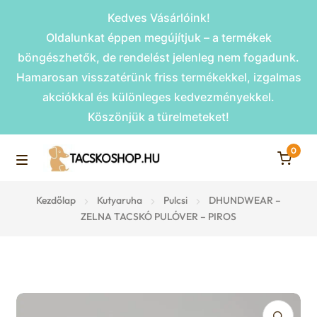
Kedves Vásárlóink!
Oldalunkat éppen megújítjuk – a termékek
böngészhetők, de rendelést jelenleg nem fogadunk.
Hamarosan visszatérünk friss termékekkel, izgalmas
akciókkal és különleges kedvezményekkel.
Köszönjük a türelmeteket!
0
Skip
Skip
to
to
M
navigation
content
Rámpák
Kezdőlap
Kutyaruha
Pulcsi
DHUNDWEAR –
e
ZELNA TACSKÓ PULÓVER – PIROS
Fekhelyek
n
u
Kiemelt ajánlatok