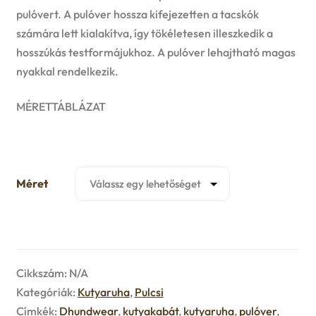
u
pulóvert. A pulóver hossza kifejezetten a tacskók
e
számára lett kialakítva, így tökéletesen illeszkedik a
hosszúkás testformájukhoz. A pulóver lehajtható magas
n
nyakkal rendelkezik.
u
MÉRETTÁBLÁZAT
Méret
Cikkszám:
N/A
Kategóriák:
Kutyaruha
,
Pulcsi
Címkék:
Dhundwear
,
kutyakabát
,
kutyaruha
,
pulóver
,