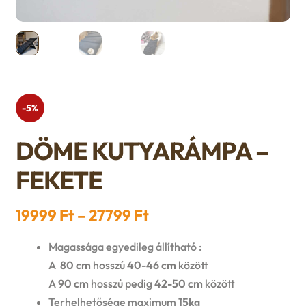
n
l
i
p
c
d
d
l
a
h
c
m
d
n
i
h
e
m
-5%
d
l
i
n
e
DÖME KUTYARÁMPA –
c
d
l
u
n
FEKETE
h
m
d
u
i
Ártartomány:
19999
Ft
–
27799
Ft
e
m
l
19999 Ft
Magassága egyedileg állítható :
n
e
-
A
80 cm
hosszú
40-46 cm
között
d
u
A
90 cm
hosszú pedig
42-50 cm
között
n
27799 Ft
m
Terhelhetősége maximum
15kg