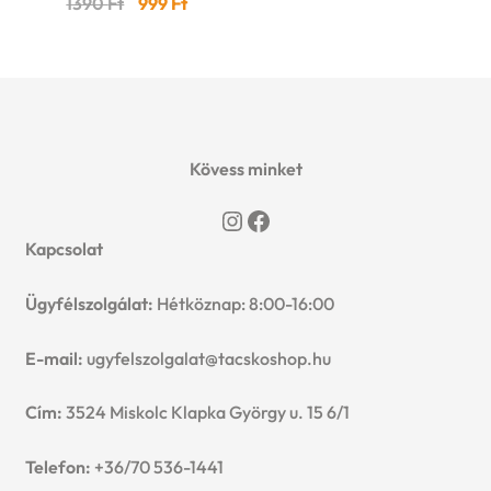
Original
Current
1390
Ft
999
Ft
price
price
was:
is:
1390 Ft.
999 Ft.
Kövess minket
Instagram
Facebook
Kapcsolat
Ügyfélszolgálat:
Hétköznap: 8:00-16:00
E-mail:
ugyfelszolgalat@tacskoshop.hu
Cím:
3524 Miskolc Klapka György u. 15 6/1
Telefon:
+36/70 536-1441