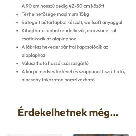
A
90 cm
hosszú pedig
42-50 cm
között
Terhelhetősége maximum
15kg
Rétegelt bútorlapból készült, wellsoft anyaggal
Kihajtható lábbal rendelkezik, ami zsanérral
csatlakozik az alaplaphoz
A lábrész hevederpánttal kapcsolódik az
alaplaphoz
Választható hozzá csúszásgátló
A kárpit nedves kefével és szappanal tisztítható,
alacsony fokozaton porszívózható
Érdekelhetnek még…