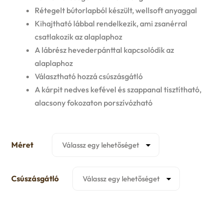
u
Rétegelt bútorlapból készült, wellsoft anyaggal
e
Kihajtható lábbal rendelkezik, ami zsanérral
csatlakozik az alaplaphoz
n
A lábrész hevederpánttal kapcsolódik az
u
alaplaphoz
Választható hozzá csúszásgátló
A kárpit nedves kefével és szappanal tisztítható,
alacsony fokozaton porszívózható
Méret
Csúszásgátló