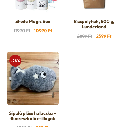
Sheila Magic Box
Rizspelyhek, 800 g,
Lunderland
Original
Current
11990
Ft
10990
Ft
Original
Curren
2899
Ft
2599
Ft
price
price
price
price
was:
is:
was:
is:
11990 Ft.
10990 Ft.
2899 Ft.
2599 Ft
-28%
Sípoló plüss halacska –
fluoreszkáló csillagok