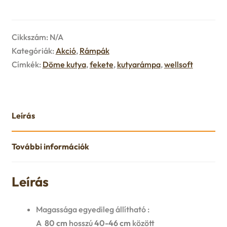
Cikkszám:
N/A
Kategóriák:
Akció
,
Rámpák
Címkék:
Döme kutya
,
fekete
,
kutyarámpa
,
wellsoft
Leírás
További információk
Leírás
Magassága egyedileg állítható :
A
80 cm
hosszú
40-46 cm
között