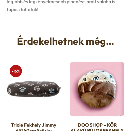
legjobb és legkényelmesebb pihenést, amit valaha is
tapasztaltatok!
Érdekelhetnek még…
-16%
Trixie Fekhely Jimmy
DOO SHOP – KÖR
65*40cm Szürke
ALAKÚ BÚJÓS FEKHELY