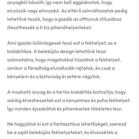
anyagból készült, így nem kell aggódnotok, hogy
elcsúszik vagy elmozdul. Az eltérő színváltozatok pedig
lehetővé teszik, hogy a gazdik az otthonuk stílusához
illeszthessék a ti kis pihenőhelyeiteket.
Ami igazán különlegessé teszi ezt a fekhelyet, az a
kialakítása. A belebújós design lehetővé teszi
számotokra, hogy magatokkal húzzátok a fekhelyet,
amikor a fáradtság eluralkodik rajtatok, és csak a
kényelem és a biztonság érzetére vágytok.
A mosható anyag és a tartós kialakítás biztosítja, hogy
sokáig élvezhessétek ezt a kényelmes és puha fekhelyet.
Így minden éjszakátok és pihenésetek tökéletes lesz.
Ne hagyjátok ki ezt a fantasztikus lehetőséget, szerezd
be a saját belebújós fekhelyeteket, és élvezzétek a