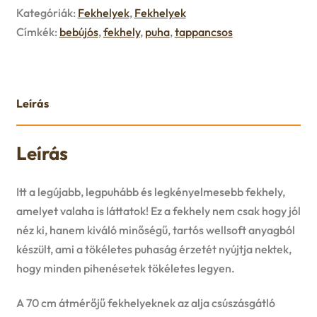
u
Kategóriák:
Fekhelyek
,
Fekhelyek
e
Címkék:
bebújós
,
fekhely
,
puha
,
tappancsos
n
u
Leírás
Leírás
Itt a legújabb, legpuhább és legkényelmesebb fekhely,
amelyet valaha is láttatok! Ez a fekhely nem csak hogy jól
néz ki, hanem kiváló minőségű, tartós wellsoft anyagból
készült, ami a tökéletes puhaság érzetét nyújtja nektek,
hogy minden pihenésetek tökéletes legyen.
A 70 cm átmérőjű fekhelyeknek az alja csúszásgátló