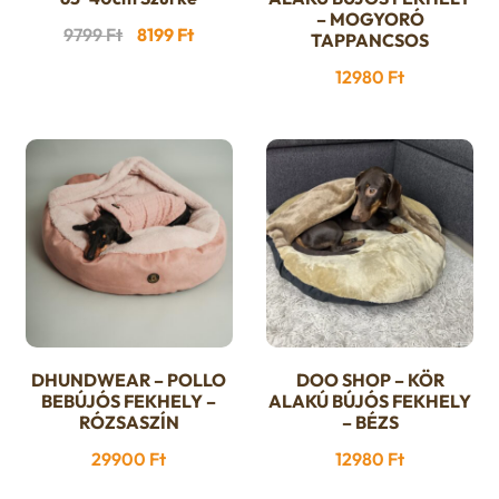
– MOGYORÓ
Original
Current
9799
Ft
8199
Ft
TAPPANCSOS
price
price
12980
Ft
was:
is:
9799 Ft.
8199 Ft.
DHUNDWEAR – POLLO
DOO SHOP – KÖR
Ennek
BEBÚJÓS FEKHELY –
ALAKÚ BÚJÓS FEKHELY
a
RÓZSASZÍN
– BÉZS
terméknek
29900
Ft
12980
Ft
több