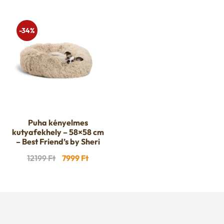
-34%
Puha kényelmes
kutyafekhely – 58×58 cm
– Best Friend’s by Sheri
Original
Current
12199
Ft
7999
Ft
price
price
was:
is:
12199 Ft.
7999 Ft.