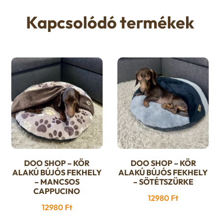
variációja
van.
Kapcsolódó termékek
A
változatok
a
termékoldalon
választhatók
ki
DOO SHOP – KÖR
DOO SHOP – KÖR
ALAKÚ BÚJÓS FEKHELY
ALAKÚ BÚJÓS FEKHELY
– MANCSOS
– SÖTÉTSZÜRKE
CAPPUCINO
12980
Ft
12980
Ft