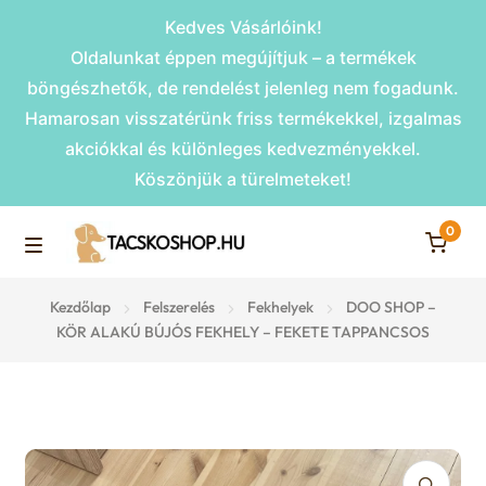
Kedves Vásárlóink!
Oldalunkat éppen megújítjuk – a termékek
böngészhetők, de rendelést jelenleg nem fogadunk.
Hamarosan visszatérünk friss termékekkel, izgalmas
akciókkal és különleges kedvezményekkel.
Köszönjük a türelmeteket!
0
Skip
Skip
to
to
M
navigation
content
Rámpák
Kezdőlap
Felszerelés
Fekhelyek
DOO SHOP –
e
KÖR ALAKÚ BÚJÓS FEKHELY – FEKETE TAPPANCSOS
Fekhelyek
n
u
Kiemelt ajánlatok