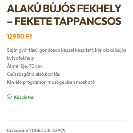
n
l
ALAKÚ BÚJÓS FEKHELY
i
p
c
d
d
– FEKETE TAPPANCSOS
l
a
h
c
m
d
n
12980
Ft
i
h
e
m
d
Saját gyártású, gondosan kézzel készített, kör alakú bújós
l
i
n
kutyafekhely
e
c
Átmérője: 70 cm
d
l
u
Csúszásgátló alsó borítás
n
h
m
Kímélő programon mosógépben mosható
d
u
i
e
m
Készleten
l
n
e
d
u
n
m
Cikkszám:
20050515-32929