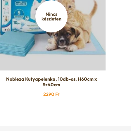
Nincs
készleten
Nobleza Kutyapelenka, 10db-os, H60cm x
Sz40cm
2290
Ft