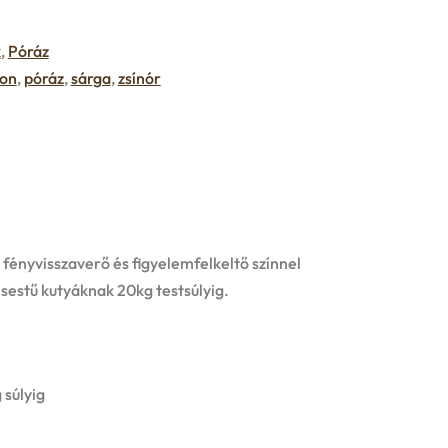
k
,
Póráz
on
,
póráz
,
sárga
,
zsínór
fényvisszaverő és figyelemfelkeltő színnel
sestű kutyáknak 20kg testsúlyig.
 súlyig