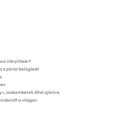
os irányításért
a a póráz belógását
s
ően
«, szakemberek által ajánlva
mindenütt a világon