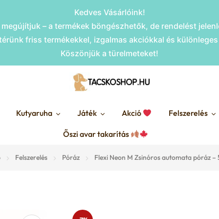
Kedves Vásárlóink!
megújítjuk – a termékek böngészhetők, de rendelést jele
érünk friss termékekkel, izgalmas akciókkal és különlege
Köszönjük a türelmeteket!
Kutyaruha
Játék
Akció
Felszerelés
Őszi avar takarítás
p
Felszerelés
Póráz
Flexi Neon M Zsinóros automata póráz –