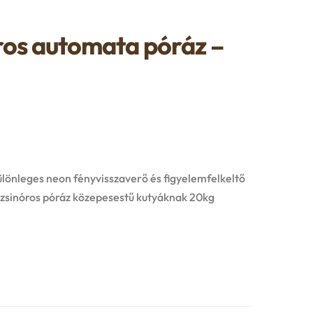
ros automata póráz –
lönleges neon fényvisszaverő és figyelemfelkeltő
 zsinóros póráz közepesestű kutyáknak 20kg