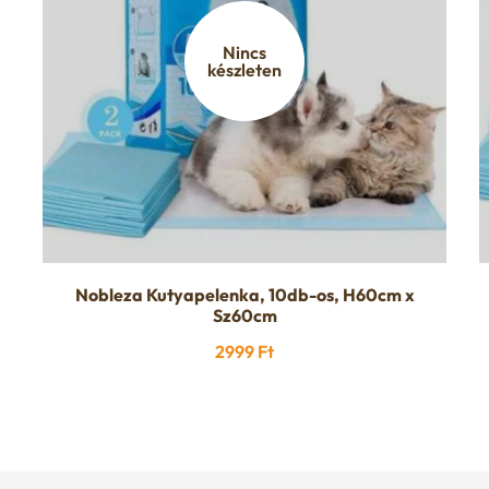
Nincs
készleten
Nobleza Kutyapelenka, 10db-os, H60cm x
Sz60cm
2999
Ft