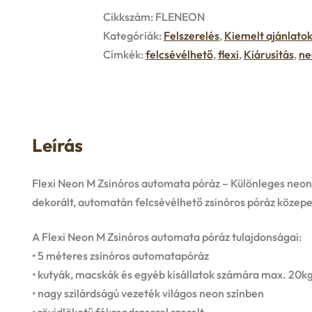
Cikkszám:
FLENEON
Kategóriák:
Felszerelés
,
Kiemelt ajánlato
Címkék:
felcsévélhető
,
flexi
,
Kiárusítás
,
ne
Leírás
Flexi Neon M Zsinóros automata póráz – Különleges neon 
dekorált, automatán felcsévélhető zsinóros póráz közepe
A Flexi Neon M Zsinóros automata póráz tulajdonságai:
• 5 méteres zsinóros automatapóráz
• kutyák, macskák és egyéb kisállatok számára max. 20kg
• nagy szilárdságú vezeték világos neon színben
• rövidlöketű fékrendszerrel szerelt