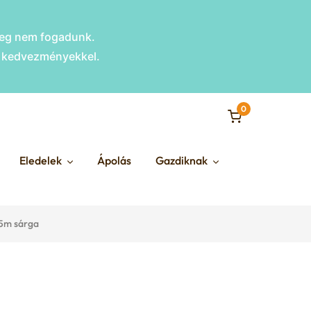
nleg nem fogadunk.
s kedvezményekkel.
0
Eledelek
Ápolás
Gazdiknak
 5m sárga