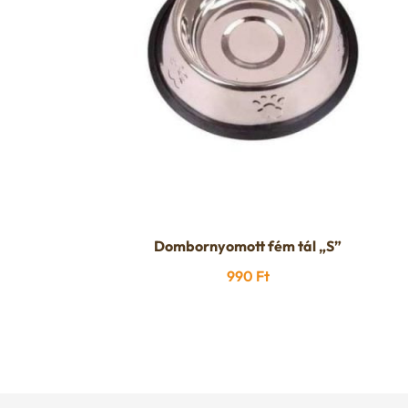
Dombornyomott fém tál „S”
990
Ft