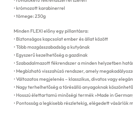
• krómozott karabinerrel
• tömege: 230g
Minden FLEXI előny egy pillantásra:
• Biztonságos kapcsolat ember és állat között
• Több mozgásszabadság a kutyának
• Egyszerű kezelhetőség a gazdinak
• Szabadalmazott fékrendszer a minden helyzetben hatás
• Megbízható visszahúzó rendszer, amely megakadályozz
• Változatos megjelenés – klasszikus, divatos vagy elegán
• Nagy terhelhetőség a törésálló anyagoknak köszönhet
• Hosszú élettartamú minőségi termék »Made in Germany
• Pontosság a legkisebb részletekig, elégedett vásárlók 