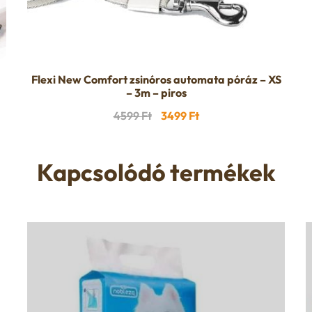
Flexi New Comfort zsinóros automata póráz – XS
– 3m – piros
Original
Current
4599
Ft
3499
Ft
price
price
was:
is:
Kapcsolódó termékek
4599 Ft.
3499 Ft.