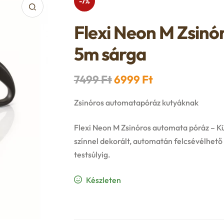
-7%
Flexi Neon M Zsinó
5m sárga
Original
Current
7499
Ft
6999
Ft
price
price
Zsinóros automatapóráz kutyáknak
was:
is:
Flexi Neon M Zsinóros automata póráz – Kü
7499 Ft.
6999 Ft.
színnel dekorált, automatán felcsévélhető
testsúlyig.
Készleten