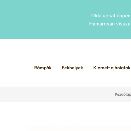
Oldalunkat éppen 
Hamarosan visszat
Skip
Skip
to
to
Rámpák
Fekhelyek
Kiemelt ajánlatok
navigation
content
Kezdőla