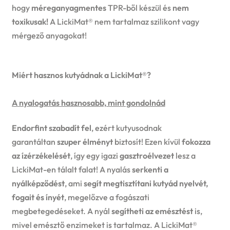
hogy
méreganyagmentes
TPR-ből készül és
nem
toxikusak!
A LickiMat® nem tartalmaz szilikont vagy
mérgező anyagokat!
Miért hasznos kutyádnak a LickiMat®?
A nyalogatás hasznosabb, mint gondolnád
Endorfint szabadít fel
, ezért kutyusodnak
garantáltan
szuper élményt
biztosít! Ezen kívül
fokozza
az ízérzékelését
, így egy igazi
gasztroélvezet
lesz a
LickiMat-en tálalt falat! A nyalás
serkenti a
nyálképződést
, ami
segít megtisztítani kutyád nyelvét,
fogait és ínyét
, megelőzve a fogászati
megbetegedéseket. A nyál
segítheti az emésztést
is,
mivel emésztő enzimeket is tartalmaz. A LickiMat®