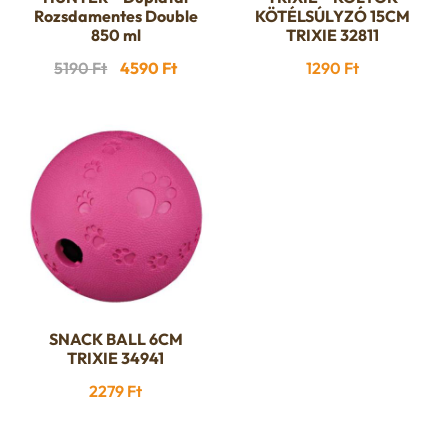
Rozsdamentes Double
KÖTÉLSÚLYZÓ 15CM
850 ml
TRIXIE 32811
Original
Current
5190
Ft
4590
Ft
1290
Ft
price
price
was:
is:
5190 Ft.
4590 Ft.
SNACK BALL 6CM
TRIXIE 34941
2279
Ft