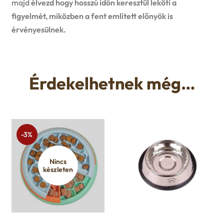
majd
élvezd hogy hosszú időn keresztül leköti a
figyelmét, miközben a fent említett előnyök is
érvényesülnek.
Érdekelhetnek még…
-3%
Nincs
készleten