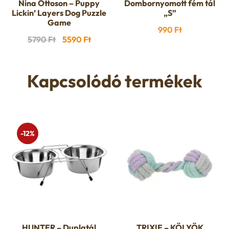
Nina Ottoson – Puppy
Dombornyomott fém tál
Lickin’ Layers Dog Puzzle
„S”
Game
990
Ft
Original
Current
5790
Ft
5590
Ft
price
price
was:
is:
Kapcsolódó termékek
5790 Ft.
5590 Ft.
-12%
HUNTER – Duplatál
TRIXIE – KÖLYÖK