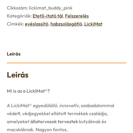
u
Cikkszám:
lickimat_buddy_pink
e
Kategóriák:
Etető-itató tál
,
Felszerelés
Címkék:
evéslassító
,
habzsolásgátló
,
LickiMat
n
u
Leírás
Leírás
Mi is az a LickiMat®?
A LickiMat®
egyedülálló
,
innovatív
, szabadalommal
védett, védjegyekkel ellátott termékek családja,
amelyeket
állatorvosok terveztek
kutyáknak és
macskáknak. Nagyon fontos,