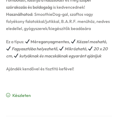
n
l
i
p
szórakozás és boldogság
is kedvencednek!
c
d
Használhatod:
SmoothieDog-gal, szaftos vagy
d
l
a
folyékony falatokkal/jutikkal, B.A.R.F. menühöz, nedves
h
c
m
eledellel, gyógyszerek/kiegészítők beadására
d
n
i
h
e
Ez a típus:
Méreganyagmentes,
Kézzel mosható,
m
d
l
Fagyasztóba helyezhető,
Mikrózható,
20 x 20
i
n
e
c
cm,
kutyáknak és macskáknak egyaránt ajánljuk
d
l
u
n
h
Ajándék kendővel és tisztító kefével!
m
d
u
i
e
m
l
Készleten
n
e
d
u
n
m