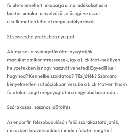
felülete emellett
lekaparja a maradékokat és a
baktériumokat a nyelvéről
, elősegítve ezzel
a
kellemetlen lehelet megakadályozását.
Stresszes helyzetekben nyugtat
A kutyusok a nyalogatás által nyugtatják
magukat amikor stresszesek, így a LickiMat-nek ilyen
helyzetekben is nagy hasznát veheted!
Egyedül kell
hagynod? Kennelbe szoktatod? Tűzijáték?
Számára
kényelmetlen szituációkban vess be a LickiMat-en finom
falatokat, segít megnyugtatni a négylábú barátodat.
Szórakozás, hasznos időtöltés
Az endorfin felszabadulásán felül
szórakoztató
játék,
miközben kedvencednek minden falatot meg kell