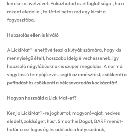
keresni a nyelvével. Fokozhatod az elfoglaltságot, ha a
rákent eledellel, feltéttel beteszed egy kicsit a
fagyasztóba.
Habzsolás ellen is kiváló
A LickiMat® lehetővé teszi a kutyák számára, hogy kis
mennyiségű ételt, hosszabb ideig élvezhessenek, így
habzsoló négylábúaknak is szuper megoldás! A normál
vagy lassú tempójú evés
segíti az emésztést, csökkenti a
puffadást és csökkenti a bélcsavarodás kockázatát!
Hogyan használd a LickiMat-et?
Kenj a LickiMat®-re joghurtot, mogyoróvajat, nedves
eledelt, zöldséget, húst, SmoothieDogot, BARF menüt-
határ a csillagos ég és add oda a kutyusodnak,