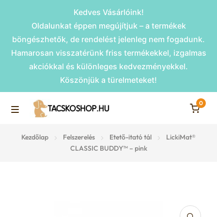
Kedves Vásárlóink!
Oldalunkat éppen megújítjuk – a termékek
böngészhetők, de rendelést jelenleg nem fogadunk.
Hamarosan visszatérünk friss termékekkel, izgalmas
akciókkal és különleges kedvezményekkel.
Köszönjük a türelmeteket!
0
Skip
Skip
to
to
M
navigation
content
Rámpák
Kezdőlap
Felszerelés
Etető-itató tál
LickiMat®
e
CLASSIC BUDDY™ – pink
Fekhelyek
n
u
Kiemelt ajánlatok