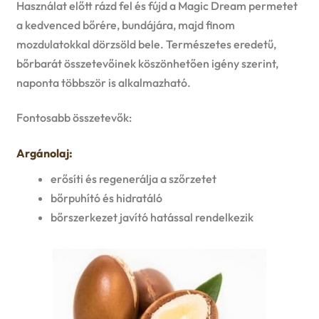
Használat előtt rázd fel és fújd a Magic Dream permetet
a kedvenced bőrére, bundájára, majd finom
mozdulatokkal dörzsöld bele. Természetes eredetű,
bőrbarát összetevőinek köszönhetően igény szerint,
naponta többször is alkalmazható.
Fontosabb összetevők:
Argánolaj:
erősíti és regenerálja a szőrzetet
bőrpuhító és hidratáló
bőrszerkezet javító hatással rendelkezik