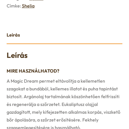
u
Címke:
Shelia
e
n
Leírás
u
Leírás
MIRE HASZNÁLHATOD?
A Magic Dream permet eltávolítja a kellemetlen
szagokat a bundából, kellemes illatot és puha tapintást
biztosít. Argánolaj tartalmának köszönhetően felfrissíti
és regenerálja a szőrzetet. Eukaliptusz olajjal
gazdagított, mely kifejezetten alkalmas korpás, viszkető
bőr ápolására, a szőrzet erősítésére. Fekhely
szagsemlegesítésére is használható.