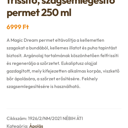
n
l
i
p
permet 250 ml
c
d
d
l
a
h
6999
Ft
c
m
d
n
i
A Magic Dream permet eltávolítja a kellemetlen
h
e
m
d
szagokat a bundából, kellemes illatot és puha tapintást
l
i
biztosít. Argánolaj tartalmának köszönhetően felfrissíti
n
e
c
és regenerálja a szőrzetet. Eukaliptusz olajjal
d
l
u
gazdagított, mely kifejezetten alkalmas korpás, viszkető
n
h
m
bőr ápolására, a szőrzet erősítésére. Fekhely
d
u
i
szagsemlegesítésére is használható.
e
m
l
n
e
d
u
Cikkszám:
1926/2/NM/2021 NÉBIH ÁTI
n
m
Kategória:
Ápolás