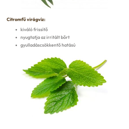
Citromfű virágvíz:
kiváló frissítő
nyugtatja az irritált bőrt
gyulladáscsökkentő hatású