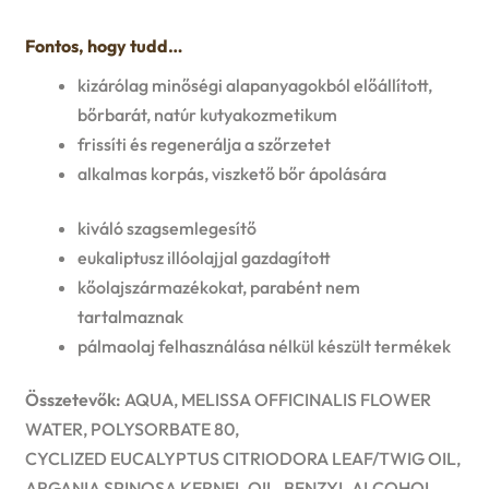
Fontos, hogy tudd…
kizárólag minőségi alapanyagokból előállított,
bőrbarát, natúr kutyakozmetikum
frissíti és regenerálja a szőrzetet
alkalmas korpás, viszkető bőr ápolására
kiváló szagsemlegesítő
eukaliptusz illóolajjal gazdagított
kőolajszármazékokat, parabént nem
tartalmaznak
pálmaolaj felhasználása nélkül készült termékek
Összetevők:
AQUA, MELISSA OFFICINALIS FLOWER
WATER, POLYSORBATE 80,
CYCLIZED EUCALYPTUS CITRIODORA LEAF/TWIG OIL,
ARGANIA SPINOSA KERNEL OIL, BENZYL ALCOHOL,