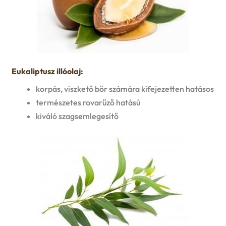
Eukaliptusz illóolaj:
korpás, viszkető bőr számára kifejezetten hatásos
természetes rovarűző hatású
kiváló szagsemlegesítő