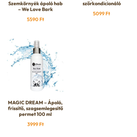
Szemkörnyék ápoló hab
szőrkondicionáló
– We Love Bark
5099
Ft
5590
Ft
MAGIC DREAM – Ápoló,
frissítő, szagsemlegesítő
permet 100 ml
3999
Ft