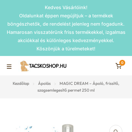
Kedves Vásárlóink!
Oldalunkat éppen megújítjuk – a termékek
böngészhetők, de rendelést jelenleg nem fogadunk.
Hamarosan visszatérünk friss termékekkel, izgalmas
akciókkal és különleges kedvezményekkel.
Köszönjük a türelmeteket!
0
Skip
Skip
to
to
M
navigation
content
Rámpák
Kezdőlap
Ápolás
MAGIC DREAM – Ápoló, frissítő,
e
szagsemlegesítő permet 250 ml
Fekhelyek
n
u
Kiemelt ajánlatok