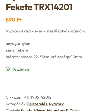
n
l
Fekete TRX14201
i
p
c
d
d
l
a
890
Ft
h
c
m
d
n
Nyakörv extra kis- és kistestű kutyák számára.
i
h
e
m
d
anyaga: nylon
l
i
n
színe: fekete
e
c
d
mérete: hossza:22-35cm, szélessége:10mm
l
u
n
h
m
Készleten
d
u
i
e
m
l
n
e
Cikkszám:
4011905142012
d
u
n
Kategóriák:
Felszerelés
,
Nyakörv
m
Címkék:
fekete
,
Kiárusítás
,
méret:S
,
Trixie