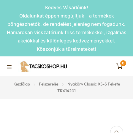
Kedves Vásárlóink!
Oldalunkat éppen megújítjuk – a termékek
böngészhetők, de rendelést jelenleg nem fogadunk.
Hamarosan visszatérünk friss termékekkel, izgalmas
akciókkal és különleges kedvezményekkel.
Köszönjük a türelmeteket!
0
Skip
Skip
to
to
M
navigation
content
Rámpák
Kezdőlap
Felszerelés
Nyakörv Classic XS-S Fekete
e
TRX14201
Fekhelyek
n
u
Kiemelt ajánlatok