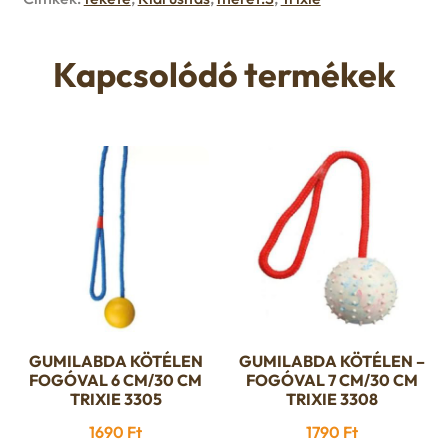
u
e
Kapcsolódó termékek
n
u
GUMILABDA KÖTÉLEN
GUMILABDA KÖTÉLEN –
FOGÓVAL 6 CM/30 CM
FOGÓVAL 7 CM/30 CM
TRIXIE 3305
TRIXIE 3308
1690
Ft
1790
Ft