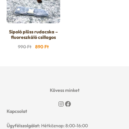
Sípoló plüss rudacska –
fluoreszkáló csillagos
Original
Current
990
Ft
890
Ft
price
price
was:
is:
990 Ft.
890 Ft.
Kövess minket
Instagram
Facebook
Kapcsolat
Ügyfélszolgálat:
Hétköznap: 8:00-16:00