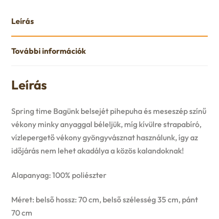
Leírás
További információk
Leírás
Spring time Bagünk belsejét pihepuha és meseszép színű
vékony minky anyaggal béleljük, míg kívülre strapabíró,
vízlepergető vékony gyöngyvásznat használunk, így az
időjárás nem lehet akadálya a közös kalandoknak!
Alapanyag: 100% poliészter
Méret: belső hossz: 70 cm, belső szélesség 35 cm, pánt
70 cm