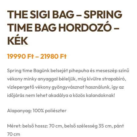
n
l
i
p
THE SIGI BAG – SPRING
c
d
d
l
a
TIME BAG HORDOZÓ –
h
c
m
d
n
KÉK
i
h
e
m
d
l
Ártartomány:
19990
Ft
–
21980
Ft
i
n
e
c
19990 Ft
d
Spring time Bagünk belsejét pihepuha és meseszép színű
l
u
n
-
h
vékony minky anyaggal béleljük, míg kívülre strapabíró,
m
d
vízlepergető vékony gyöngyvásznat használunk, így az
21980 Ft
u
i
időjárás nem lehet akadálya a közös kalandoknak!
e
m
l
Alapanyag: 100% poliészter
n
e
d
u
Méret: belső hossz: 70 cm, belső szélesség 35 cm, pánt
n
70 cm
m