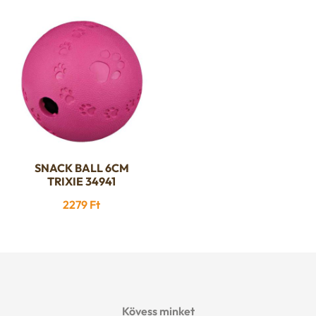
was:
is:
1290 Ft.
1190 Ft.
SNACK BALL 6CM
TRIXIE 34941
2279
Ft
Kövess minket