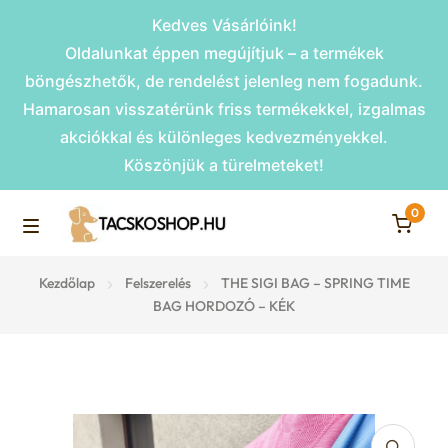
Kedves Vásárlóink!
Oldalunkat éppen megújítjuk – a termékek
böngészhetők, de rendelést jelenleg nem fogadunk.
Hamarosan visszatérünk friss termékekkel, izgalmas
akciókkal és különleges kedvezményekkel.
Köszönjük a türelmeteket!
0
Skip
Skip
to
to
M
navigation
content
Rámpák
Kezdőlap
Felszerelés
THE SIGI BAG – SPRING TIME
e
BAG HORDOZÓ – KÉK
Fekhelyek
n
u
Kiemelt ajánlatok