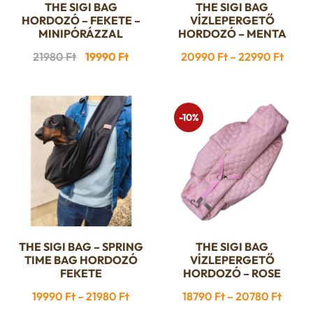
THE SIGI BAG
THE SIGI BAG
Ennek
HORDOZÓ – FEKETE –
VÍZLEPERGETŐ
a
MINIPÓRÁZZAL
HORDOZÓ – MENTA
terméknek
Original
Current
Ártar
21980
Ft
19990
Ft
20990
Ft
–
22990
Ft
több
price
price
20990
variációja
was:
is:
-
van.
21980 Ft.
19990 Ft.
22990
-10%
A
változatok
a
termékoldalon
választhatók
ki
THE SIGI BAG – SPRING
THE SIGI BAG
Ennek
Ennek
TIME BAG HORDOZÓ
VÍZLEPERGETŐ
a
a
FEKETE
HORDOZÓ – ROSE
terméknek
terméknek
Ártartomány:
Ártar
19990
Ft
–
21980
Ft
18790
Ft
–
20780
Ft
több
több