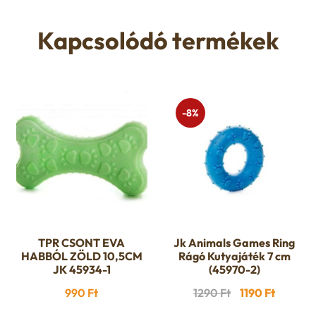
19990 Ft
18790 
variációja
variációja
-
-
van.
van.
Kapcsolódó termékek
21980 Ft
20780
A
A
változatok
változatok
a
a
termékoldalon
termékoldalon
-8%
választhatók
választhatók
ki
ki
TPR CSONT EVA
Jk Animals Games Ring
HABBÓL ZÖLD 10,5CM
Rágó Kutyajáték 7 cm
JK 45934-1
(45970-2)
Original
Current
990
Ft
1290
Ft
1190
Ft
price
price