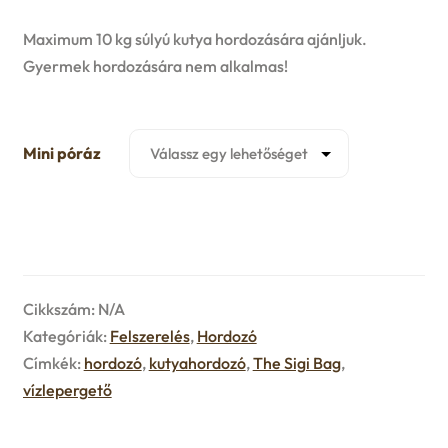
u
e
Maximum 10 kg súlyú kutya hordozására ajánljuk.
Gyermek hordozására nem alkalmas!
n
u
Mini póráz
Cikkszám:
N/A
Kategóriák:
Felszerelés
,
Hordozó
Címkék:
hordozó
,
kutyahordozó
,
The Sigi Bag
,
vízlepergető