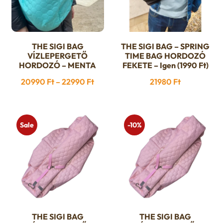
THE SIGI BAG
THE SIGI BAG – SPRING
Ennek
VÍZLEPERGETŐ
TIME BAG HORDOZÓ
a
HORDOZÓ – MENTA
FEKETE – Igen (1990 Ft)
terméknek
Ártartomány:
20990
Ft
–
22990
Ft
21980
Ft
több
20990 Ft
variációja
-
van.
22990 Ft
Sale
-10%
A
változatok
a
termékoldalon
választhatók
ki
THE SIGI BAG
THE SIGI BAG
Ennek