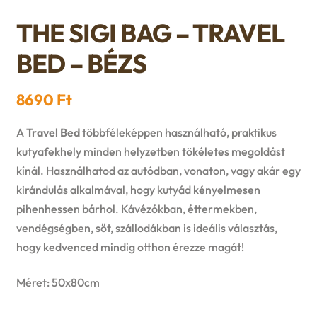
n
l
i
p
THE SIGI BAG – TRAVEL
c
d
d
l
a
BED – BÉZS
h
c
m
d
n
i
8690
Ft
h
e
m
d
l
A
Travel Bed
többféleképpen használható, praktikus
i
n
e
c
kutyafekhely minden helyzetben tökéletes megoldást
d
l
u
kínál. Használhatod az autódban, vonaton, vagy akár egy
n
h
kirándulás alkalmával, hogy kutyád kényelmesen
m
d
pihenhessen bárhol. Kávézókban, éttermekben,
u
i
e
vendégségben, sőt, szállodákban is ideális választás,
m
l
hogy kedvenced mindig otthon érezze magát!
n
e
d
Méret: 50x80cm
u
n
m