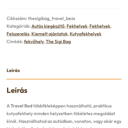
u
e
Cikkszám:
thesigibag_travel_bezs
n
Kategóriák:
Autós kiegészítő
,
Fekhelyek
,
Fekhelyek
,
Felszerelés
,
Kiemelt ajánlatok
,
Kutyafekhelyek
u
Címkék:
fekvőhely
,
The Sigi Bag
Leírás
Leírás
A
Travel Bed
többféleképpen használható, praktikus
kutyafekhely minden helyzetben tökéletes megoldást
kínál. Használhatod az autódban, vonaton, vagy akár egy