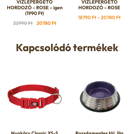
VÍZLEPERGETŐ
VÍZLEPERGETŐ
a
HORDOZÓ – ROSE – igen
HORDOZÓ – ROSE
(1990 Ft)
terméknek
Ártar
18790
Ft
–
20780
Ft
több
Original
Current
22990
Ft
20780
Ft
18790 
variációja
price
price
-
van.
was:
is:
20780
Kapcsolódó termékek
A
22990 Ft.
20780 Ft.
változatok
a
termékoldalon
választhatók
ki
Nyakörv Classic XS-S
Rozsdamentes tál, lila