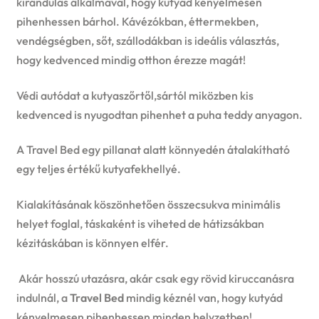
kirándulás alkalmával, hogy kutyád kényelmesen
pihenhessen bárhol. Kávézókban, éttermekben,
vendégségben, sőt, szállodákban is ideális választás,
hogy kedvenced mindig otthon érezze magát!
Védi autódat a kutyaszőrtől,sártól miközben kis
kedvenced is nyugodtan pihenhet a puha teddy anyagon.
A Travel Bed egy pillanat alatt könnyedén átalakítható
egy teljes értékű kutyafekhellyé.
Kialakításának köszönhetően összecsukva minimális
helyet foglal, táskaként is viheted de hátizsákban
kézitáskában is könnyen elfér.
Akár hosszú utazásra, akár csak egy rövid kiruccanásra
indulnál, a
Travel Bed
mindig kéznél van, hogy kutyád
kényelmesen pihenhessen minden helyzetben!