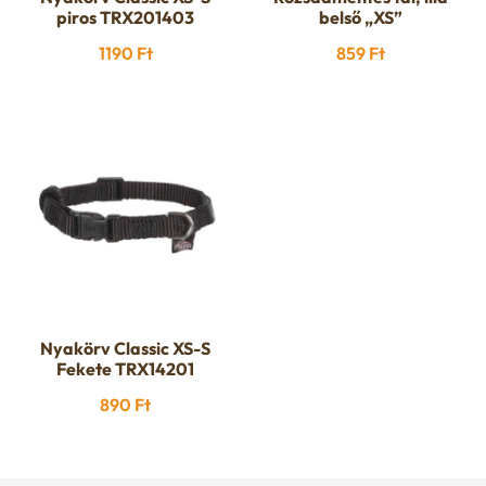
piros TRX201403
belső „XS”
1190
Ft
859
Ft
Nyakörv Classic XS-S
Fekete TRX14201
890
Ft