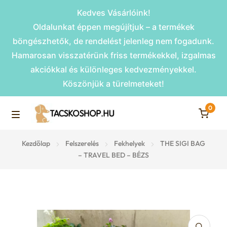
Kedves Vásárlóink!
Oldalunkat éppen megújítjuk – a termékek
böngészhetők, de rendelést jelenleg nem fogadunk.
Hamarosan visszatérünk friss termékekkel, izgalmas
akciókkal és különleges kedvezményekkel.
Köszönjük a türelmeteket!
0
Skip
Skip
to
to
M
navigation
content
Rámpák
Kezdőlap
Felszerelés
Fekhelyek
THE SIGI BAG
e
– TRAVEL BED – BÉZS
Fekhelyek
n
u
Kiemelt ajánlatok