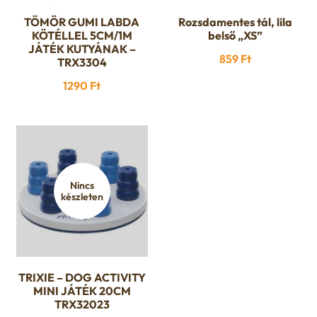
TÖMÖR GUMI LABDA
Rozsdamentes tál, lila
KÖTÉLLEL 5CM/1M
belső „XS”
JÁTÉK KUTYÁNAK –
859
Ft
TRX3304
1290
Ft
Nincs
készleten
TRIXIE – DOG ACTIVITY
MINI JÁTÉK 20CM
TRX32023