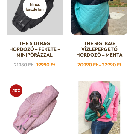
Nincs
készleten
THE SIGI BAG
THE SIGI BAG
Ennek
HORDOZÓ – FEKETE –
VÍZLEPERGETŐ
a
MINIPÓRÁZZAL
HORDOZÓ – MENTA
terméknek
Original
Current
Ártar
21980
Ft
19990
Ft
20990
Ft
–
22990
Ft
több
price
price
20990
variációja
was:
is:
-
van.
21980 Ft.
19990 Ft.
22990
-10%
A
változatok
a
termékoldalon
választhatók
ki