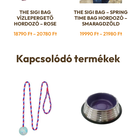
THE SIGI BAG
THE SIGI BAG – SPRING
Ennek
Ennek
VÍZLEPERGETŐ
TIME BAG HORDOZÓ –
a
a
HORDOZÓ – ROSE
SMARAGDZÖLD
terméknek
terméknek
Ártartomány:
Ártar
18790
Ft
–
20780
Ft
19990
Ft
–
21980
Ft
több
több
18790 Ft
19990 
variációja
variációja
-
-
van.
van.
Kapcsolódó termékek
20780 Ft
21980 
A
A
változatok
változatok
a
a
termékoldalon
termékoldalon
választhatók
választhatók
ki
ki