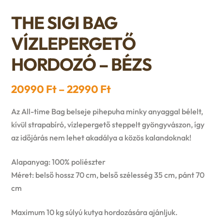
n
l
i
p
THE SIGI BAG
c
d
d
l
a
VÍZLEPERGETŐ
h
c
m
d
n
HORDOZÓ – BÉZS
i
h
e
m
d
l
Ártartomány:
20990
Ft
–
22990
Ft
i
n
e
c
20990 Ft
d
Az All-time Bag belseje pihepuha minky anyaggal bélelt,
l
u
n
-
h
kívül strapabíró, vízlepergető steppelt gyöngyvászon, így
m
d
az időjárás nem lehet akadálya a közös kalandoknak!
22990 Ft
u
i
e
m
Alapanyag: 100% poliészter
l
Méret: belső hossz 70 cm, belső szélesség 35 cm, pánt 70
n
e
cm
d
u
n
Maximum 10 kg súlyú kutya hordozására ajánljuk.
m