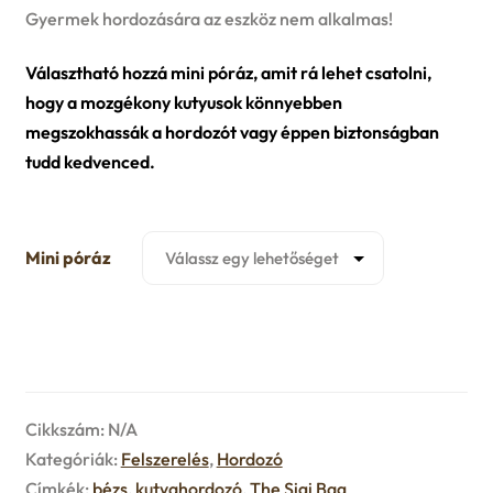
u
Gyermek hordozására az eszköz nem alkalmas!
e
Választható hozzá mini póráz, amit rá lehet csatolni,
n
hogy a mozgékony kutyusok könnyebben
megszokhassák a hordozót vagy éppen biztonságban
u
tudd kedvenced.
Mini póráz
Cikkszám:
N/A
Kategóriák:
Felszerelés
,
Hordozó
Címkék:
bézs
,
kutyahordozó
,
The Sigi Bag