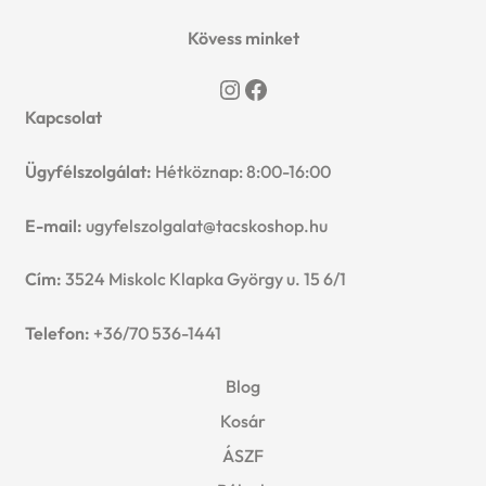
n
l
i
p
Kövess minket
c
d
d
l
a
Instagram
Facebook
h
c
m
Kapcsolat
d
n
i
h
e
Ügyfélszolgálat:
Hétköznap: 8:00-16:00
m
d
l
i
n
e
E-mail:
ugyfelszolgalat@tacskoshop.hu
c
d
l
u
n
h
Cím:
3524 Miskolc Klapka György u. 15 6/1
m
d
u
i
Telefon:
+36/70 536-1441
e
m
l
Blog
n
e
Kosár
d
u
n
ÁSZF
m