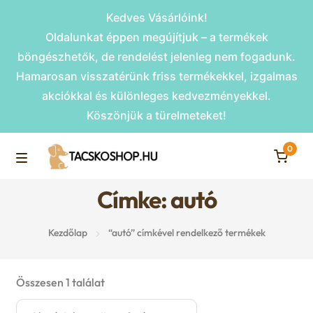
Kedves Vásárlóink!
Oldalunkat éppen megújítjuk – a termékek
böngészhetők, de rendelést jelenleg nem fogadunk.
Hamarosan visszatérünk friss termékekkel, izgalmas
akciókkal és különleges kedvezményekkel.
Köszönjük a türelmeteket!
0
Skip
Skip
to
to
M
navigation
content
Címke: autó
Rámpák
e
Kezdőlap
“autó” címkével rendelkező termékek
Fekhelyek
n
u
Kiemelt ajánlatok
Összesen 1 találat