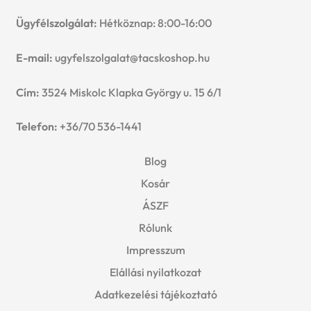
u
Ügyfélszolgálat:
Hétköznap: 8:00-16:00
e
n
E-mail:
ugyfelszolgalat@tacskoshop.hu
u
Cím:
3524 Miskolc Klapka György u. 15 6/1
Telefon:
+36/70 536-1441
Blog
Kosár
ÁSZF
Rólunk
Impresszum
Elállási nyilatkozat
Adatkezelési tájékoztató