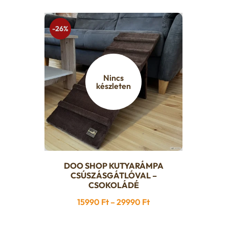
-26%
Nincs
készleten
DOO SHOP KUTYARÁMPA
Ennek
CSÚSZÁSGÁTLÓVAL –
a
CSOKOLÁDÉ
terméknek
Ártartomány:
15990
Ft
–
29990
Ft
több
15990 Ft
variációja