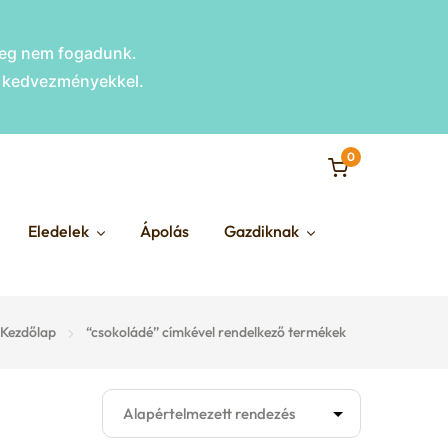
nleg nem fogadunk.
s kedvezményekkel.
0
Eledelek
Ápolás
Gazdiknak
Kezdőlap
“csokoládé” címkével rendelkező termékek