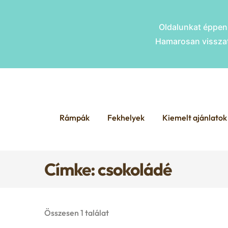
Oldalunkat éppen 
Hamarosan visszat
Skip
Skip
to
to
Rámpák
Fekhelyek
Kiemelt ajánlatok
navigation
content
Címke: csokoládé
Összesen 1 találat