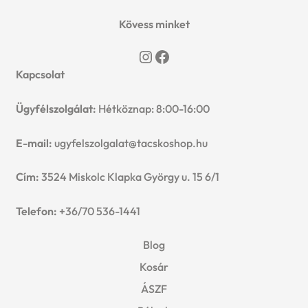
n
l
i
p
Kövess minket
c
d
d
l
a
Instagram
Facebook
h
c
m
Kapcsolat
d
n
i
h
e
Ügyfélszolgálat:
Hétköznap: 8:00-16:00
m
d
l
i
n
e
E-mail:
ugyfelszolgalat@tacskoshop.hu
c
d
l
u
n
h
Cím:
3524 Miskolc Klapka György u. 15 6/1
m
d
u
i
Telefon:
+36/70 536-1441
e
m
l
Blog
n
e
Kosár
d
u
n
ÁSZF
m