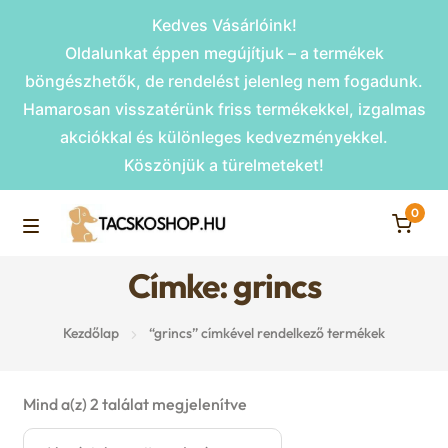
Kedves Vásárlóink!
Oldalunkat éppen megújítjuk – a termékek
böngészhetők, de rendelést jelenleg nem fogadunk.
Hamarosan visszatérünk friss termékekkel, izgalmas
akciókkal és különleges kedvezményekkel.
Köszönjük a türelmeteket!
0
Skip
Skip
to
to
M
navigation
content
Címke: grincs
Rámpák
e
Kezdőlap
“grincs” címkével rendelkező termékek
Fekhelyek
n
u
Kiemelt ajánlatok
Mind a(z) 2 találat megjelenítve