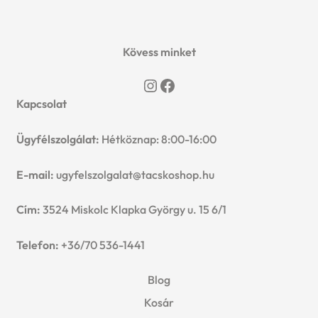
9999 Ft
n
l
i
változatok
p
c
d
a
d
l
a
Kövess minket
termékoldalon
h
c
m
választhatók
d
Instagram
Facebook
n
ki
i
h
Kapcsolat
e
m
d
l
i
n
Ügyfélszolgálat:
Hétköznap: 8:00-16:00
e
c
d
l
u
E-mail:
ugyfelszolgalat@tacskoshop.hu
n
h
m
d
Cím:
3524 Miskolc Klapka György u. 15 6/1
u
i
e
m
Telefon:
+36/70 536-1441
l
n
e
d
Blog
u
n
Kosár
m