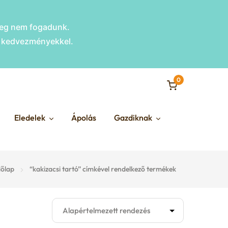
nleg nem fogadunk.
s kedvezményekkel.
0
Eledelek
Ápolás
Gazdiknak
őlap
“kakizacsi tartó” címkével rendelkező termékek