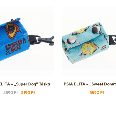
ELITA – „Super Dog” Táska
PSIA ELITA – „Sweet Donut
Original
Current
5590
Ft
5190
Ft
5590
Ft
price
price
was:
is:
5590 Ft.
5190 Ft.