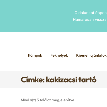
Oldalunkat éppen 
Hamarosan visszat
Skip
Skip
to
to
Rámpák
Fekhelyek
Kiemelt ajánlatok
navigation
content
Címke: kakizacsi tartó
Mind a(z) 3 találat megjelenítve