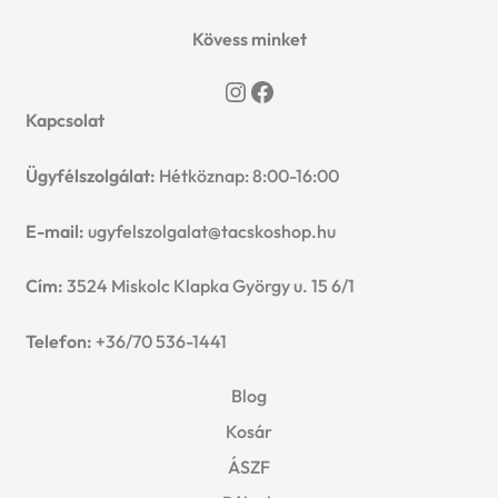
n
l
i
p
Kövess minket
c
d
d
l
a
Instagram
Facebook
h
c
m
Kapcsolat
d
n
i
h
e
Ügyfélszolgálat:
Hétköznap: 8:00-16:00
m
d
l
i
n
e
E-mail:
ugyfelszolgalat@tacskoshop.hu
c
d
l
u
n
h
Cím:
3524 Miskolc Klapka György u. 15 6/1
m
d
u
i
Telefon:
+36/70 536-1441
e
m
l
Blog
n
e
Kosár
d
u
n
ÁSZF
m