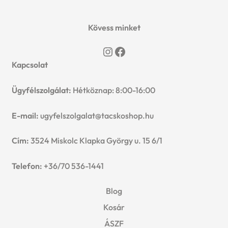
n
l
i
p
c
d
Kövess minket
d
l
a
h
Instagram
Facebook
c
m
d
n
Kapcsolat
i
h
e
m
d
Ügyfélszolgálat:
Hétköznap: 8:00-16:00
l
i
n
e
c
d
E-mail:
ugyfelszolgalat@tacskoshop.hu
l
u
n
h
m
Cím:
3524 Miskolc Klapka György u. 15 6/1
d
u
i
e
Telefon:
+36/70 536-1441
m
l
n
e
Blog
d
Kosár
u
n
m
ÁSZF