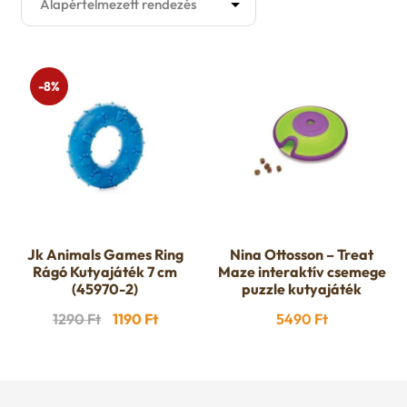
Kutyaruha
E
Játék
x
-8%
E
Akció
p
x
Felszerelés
a
p
E
Eledelek
n
a
x
E
d
Jk Animals Games Ring
Nina Ottosson – Treat
Ápolás
n
Rágó Kutyajáték 7 cm
Maze interaktív csemege
p
x
(45970-2)
puzzle kutyajáték
c
d
Gazdiknak
Original
Current
a
1290
Ft
1190
Ft
5490
Ft
p
h
c
price
price
E
Őszi avar takarítás
n
was:
is:
a
i
h
x
1290 Ft.
1190 Ft.
d