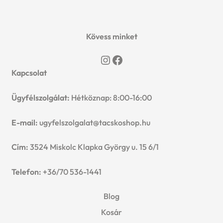
n
l
i
p
c
d
d
l
a
Kövess minket
h
c
m
d
Instagram
Facebook
n
i
h
Kapcsolat
e
m
d
l
i
n
Ügyfélszolgálat:
Hétköznap: 8:00-16:00
e
c
d
l
u
E-mail:
ugyfelszolgalat@tacskoshop.hu
n
h
m
d
Cím:
3524 Miskolc Klapka György u. 15 6/1
u
i
e
m
Telefon:
+36/70 536-1441
l
n
e
d
Blog
u
n
Kosár
m