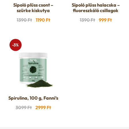
Sípoló plüss csont –
Sípoló plüss halacska –
szürke kiskutya
fluoreszkáló csillagok
Original
Current
Original
Current
1390
Ft
1190
Ft
1390
Ft
999
Ft
price
price
price
price
was:
is:
was:
is:
1390 Ft.
1190 Ft.
1390 Ft.
999 Ft.
-3%
Spirulina, 100 g, Fanni’s
Original
Current
3099
Ft
2999
Ft
price
price
was:
is: