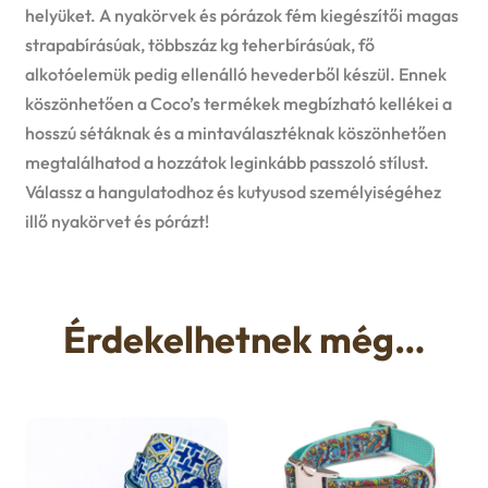
helyüket. A nyakörvek és pórázok fém kiegészítői magas
strapabírásúak, többszáz kg teherbírásúak, fő
alkotóelemük pedig ellenálló hevederből készül. Ennek
köszönhetően a Coco’s termékek megbízható kellékei a
hosszú sétáknak és a mintaválasztéknak köszönhetően
megtalálhatod a hozzátok leginkább passzoló stílust.
Válassz a hangulatodhoz és kutyusod személyiségéhez
illő nyakörvet és pórázt!
Érdekelhetnek még…