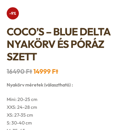
n
l
i
p
c
-9%
d
d
l
a
h
c
COCO’S – BLUE DELTA
m
d
n
i
NYAKÖRV ÉS PÓRÁZ
h
e
m
d
l
SZETT
i
n
e
c
d
l
u
Original
Current
16490
Ft
14999
Ft
n
h
m
price
price
d
Nyakörv méretek (választható) :
u
i
was:
is:
e
m
Mini: 20-25 cm
l
16490 Ft.
14999 Ft.
n
XXS: 24-28 cm
e
d
XS: 27-35 cm
u
n
S: 30-40 cm
m