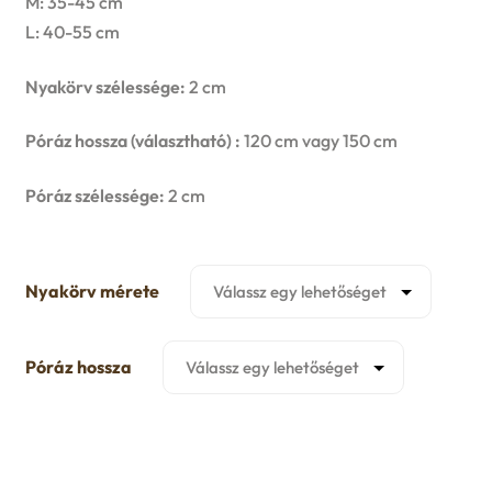
M: 35-45 cm
u
L: 40-55 cm
e
Nyakörv szélessége:
2 cm
n
u
Póráz hossza (választható) :
120 cm vagy 150 cm
Póráz szélessége:
2 cm
Nyakörv mérete
Póráz hossza