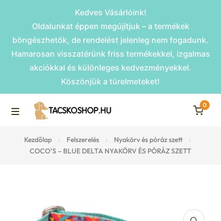
Kedves Vásárlóink!
Oldalunkat éppen megújítjuk – a termékek
böngészhetők, de rendelést jelenleg nem fogadunk.
Hamarosan visszatérünk friss termékekkel, izgalmas
akciókkal és különleges kedvezményekkel.
Köszönjük a türelmeteket!
0
Skip
Skip
to
to
M
navigation
content
Rámpák
Kezdőlap
Felszerelés
Nyakörv és póráz szett
e
COCO’S – BLUE DELTA NYAKÖRV ÉS PÓRÁZ SZETT
Fekhelyek
n
u
Kiemelt ajánlatok