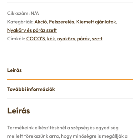
Cikkszám:
N/A
Kategóriák:
Akció
,
Felszerelés
,
Kiemelt ajánlatok
,
Nyakörv és póráz szett
Címkék:
COCO'S
,
kék
,
nyakörv
,
póráz
,
szett
Leírás
További információk
Leírás
Termékeink elkészítésénél a szépség és egyediség
mellett törekszünk arra, hogy minőségre is megállják a