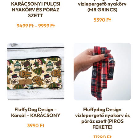
KARÁCSONYI PULCSI
vízlepergető nyakörv
a
NYAKÖRV ÉS PÓRÁZ
(MR GRINCS)
SZETT
terméknek
5390
Ft
több
Ártartomány:
9499
Ft
–
9999
Ft
variációja
9499 Ft
van.
-
A
9999 Ft
változatok
a
termékoldalon
választhatók
ki
FluffyDog Design –
Fluffydog Design
Körsál – KARÁCSONY
vízlepergető nyakörv és
póráz szett (PIROS
3990
Ft
FEKETE)
11290
Ft