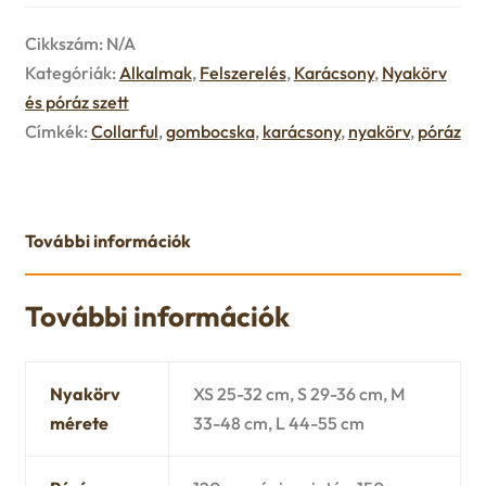
Cikkszám:
N/A
Kategóriák:
Alkalmak
,
Felszerelés
,
Karácsony
,
Nyakörv
és póráz szett
Címkék:
Collarful
,
gombocska
,
karácsony
,
nyakörv
,
póráz
További információk
További információk
Nyakörv
XS 25-32 cm, S 29-36 cm, M
mérete
33-48 cm, L 44-55 cm