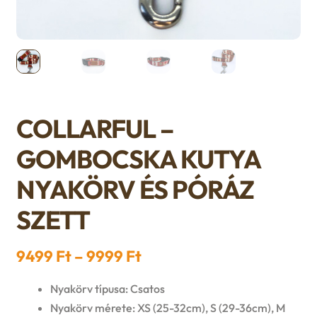
n
l
i
p
c
d
d
l
a
h
c
m
d
n
i
h
e
m
d
COLLARFUL –
l
i
n
e
c
GOMBOCSKA KUTYA
d
l
u
n
h
NYAKÖRV ÉS PÓRÁZ
m
d
u
SZETT
i
e
m
l
Ártartomány:
9499
Ft
–
9999
Ft
n
e
d
9499 Ft
Nyakörv típusa: Csatos
u
n
-
Nyakörv mérete: XS (25-32cm), S (29-36cm), M
m