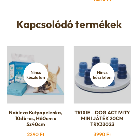
Kapcsolódó termékek
Nincs
Nincs
készleten
készleten
Nobleza Kutyapelenka,
TRIXIE – DOG ACTIVITY
10db-os, H60cm x
MINI JÁTÉK 20CM
Sz40cm
TRX32023
2290
Ft
3990
Ft