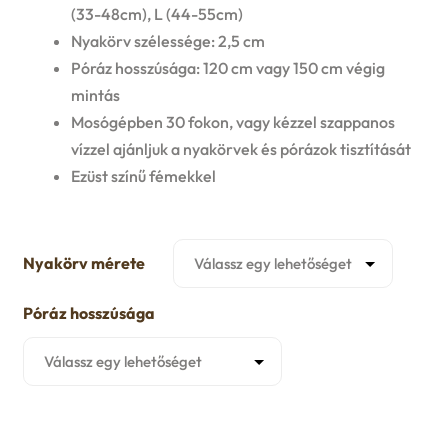
(33-48cm), L (44-55cm)
u
9999 Ft
e
Nyakörv szélessége: 2,5 cm
Póráz hosszúsága: 120 cm vagy 150 cm végig
n
mintás
Mosógépben 30 fokon, vagy kézzel szappanos
u
vízzel ajánljuk a nyakörvek és pórázok tisztítását
Ezüst színű fémekkel
Nyakörv mérete
Póráz hosszúsága