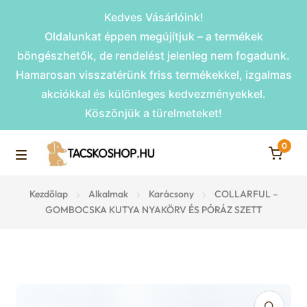
Kedves Vásárlóink!
Oldalunkat éppen megújítjuk – a termékek
böngészhetők, de rendelést jelenleg nem fogadunk.
Hamarosan visszatérünk friss termékekkel, izgalmas
akciókkal és különleges kedvezményekkel.
Köszönjük a türelmeteket!
0
Skip
Skip
to
to
M
navigation
content
Rámpák
Kezdőlap
Alkalmak
Karácsony
COLLARFUL –
e
GOMBOCSKA KUTYA NYAKÖRV ÉS PÓRÁZ SZETT
Fekhelyek
n
u
Kiemelt ajánlatok