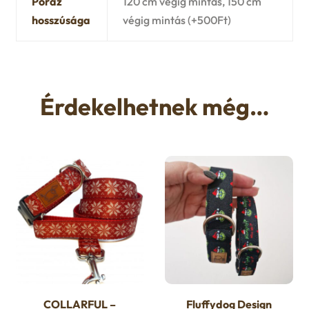
Póráz
120 cm végig mintás, 150 cm
hosszúsága
végig mintás (+500Ft)
Érdekelhetnek még…
COLLARFUL –
Fluffydog Design
Ennek