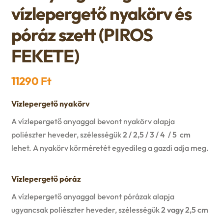
n
l
vízlepergető nyakörv és
i
p
c
d
d
póráz szett (PIROS
l
a
h
c
FEKETE)
m
d
n
i
h
e
m
11290
Ft
d
l
i
n
e
c
Vízlepergető nyakörv
d
l
u
A vízlepergető anyaggal bevont nyakörv alapja
n
h
m
poliészter heveder, szélességük
2 / 2,5 / 3 / 4 / 5 cm
d
u
i
lehet. A nyakörv körméretét egyedileg a gazdi adja meg.
e
m
l
n
Vízlepergető póráz
e
d
A vízlepergető anyaggal bevont pórázak alapja
u
n
ugyancsak poliészter heveder, szélességük
2 vagy 2,5 cm
m