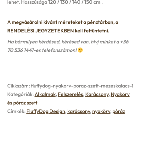
lehet. Hosszúsága
120 / 130 / 140 / 150 cm
.
u
e
A megvásárolni kívánt méreteket a pénztárban, a
n
RENDELÉSI JEGYZETEKBEN kell feltüntetni.
u
Ha bármilyen kérdésed, kérésed van, hívj minket a
+36
70 536 1441
-es telefonszámon!
Cikkszám:
fluffydog-nyakorv-poraz-szett-mezeskalacs-1
Kategóriák:
Alkalmak
,
Felszerelés
,
Karácsony
,
Nyakörv
és póráz szett
Címkék:
FluffyDog Design
,
karácsony
,
nyakörv
,
póráz