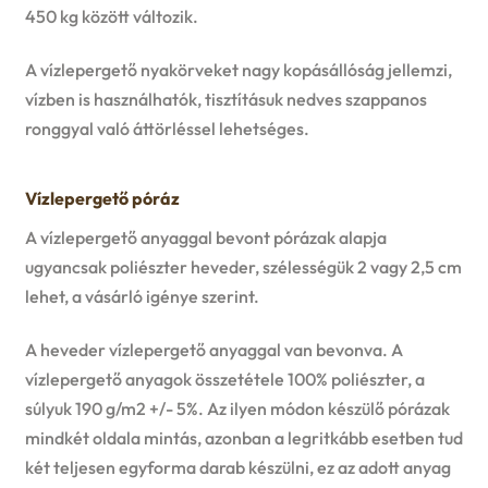
450 kg között változik.
A vízlepergető nyakörveket nagy kopásállóság jellemzi,
vízben is használhatók, tisztításuk nedves szappanos
ronggyal való áttörléssel lehetséges.
Vízlepergető póráz
A vízlepergető anyaggal bevont pórázak alapja
ugyancsak poliészter heveder, szélességük 2 vagy 2,5 cm
lehet, a vásárló igénye szerint.
A heveder vízlepergető anyaggal van bevonva. A
vízlepergető anyagok összetétele 100% poliészter, a
súlyuk 190 g/m2 +/- 5%. Az ilyen módon készülő pórázak
mindkét oldala mintás, azonban a legritkább esetben tud
két teljesen egyforma darab készülni, ez az adott anyag