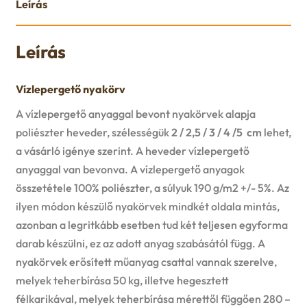
Leírás
Leírás
Vízlepergető nyakörv
A vízlepergető anyaggal bevont nyakörvek alapja
poliészter heveder, szélességük
2 / 2,5 / 3 / 4 /5 cm
lehet,
a vásárló igénye szerint. A heveder vízlepergető
anyaggal van bevonva. A vízlepergető anyagok
összetétele 100% poliészter, a súlyuk 190 g/m2 +/- 5%. Az
ilyen módon készülő nyakörvek mindkét oldala mintás,
azonban a legritkább esetben tud két teljesen egyforma
darab készülni, ez az adott anyag szabásától függ. A
nyakörvek erősített műanyag csattal vannak szerelve,
melyek teherbírása 50 kg, illetve hegesztett
félkarikával, melyek teherbírása mérettől függően 280 –