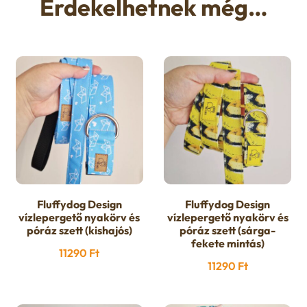
Érdekelhetnek még…
Fluffydog Design
Fluffydog Design
vízlepergető nyakörv és
vízlepergető nyakörv és
póráz szett (kishajós)
póráz szett (sárga-
fekete mintás)
11290
Ft
11290
Ft