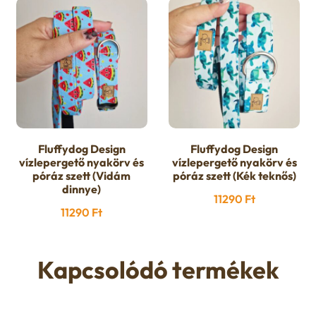
Fluffydog Design
Fluffydog Design
vízlepergető nyakörv és
vízlepergető nyakörv és
póráz szett (Vidám
póráz szett (Kék teknős)
dinnye)
11290
Ft
11290
Ft
Kapcsolódó termékek