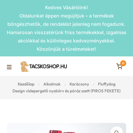
Kedves Vásárlóink!
Oldalunkat éppen megújítjuk – a termékek
böngészhetők, de rendelést jelenleg nem fogadunk.
Hamarosan visszatérünk friss termékekkel, izgalmas
akciókkal és különleges kedvezményekkel.
Köszönjük a türelmeteket!
0
Skip
Skip
to
to
M
navigation
content
Rámpák
Kezdőlap
Alkalmak
Karácsony
Fluffydog
e
Design vízlepergető nyakörv és póráz szett (PIROS FEKETE)
Fekhelyek
n
u
Kiemelt ajánlatok