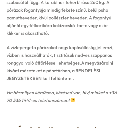
szabásától függ. A karabíner teherbírása 260 kg. A
pórázak fogantyúja mindig fekete színű, belül puha
pamutheveder, kívül poliészter heveder. A fogantyú
aljánál egy félkarikára kakizacskó-tartó vagy akár
klikker is akasztható.
A vízlepergető pórázakat nagy kopásállóság jellemzi,
vízben is használhatók, tisztításuk nedves szappanos
ronggyal való áttörléssel lehetséges.
A megvásárolni
kívánt méreteket a pénztárban, a RENDELÉSI
JEGYZETEKBEN kell feltüntetni.
Ha bármilyen kérdésed, kérésed van, hívj minket a
+36
70 536 1441
-es telefonszámon!