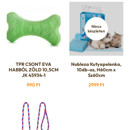
Nincs
készleten
TPR CSONT EVA
Nobleza Kutyapelenka,
HABBÓL ZÖLD 10,5CM
10db-os, H60cm x
JK 45934-1
Sz60cm
990
Ft
2999
Ft