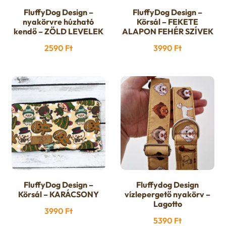
FluffyDog Design –
FluffyDog Design –
nyakörvre húzható
Körsál – FEKETE
kendő – ZÖLD LEVELEK
ALAPON FEHÉR SZÍVEK
2590
Ft
3990
Ft
FluffyDog Design –
Fluffydog Design
Körsál – KARÁCSONY
vízlepergető nyakörv –
Lagotto
3990
Ft
5390
Ft