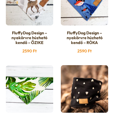
u
e
n
u
FluffyDog Design –
FluffyDog Design –
nyakörvre húzható
nyakörvre húzható
kendő – ŐZIKE
kendő – RÓKA
2590
Ft
2590
Ft