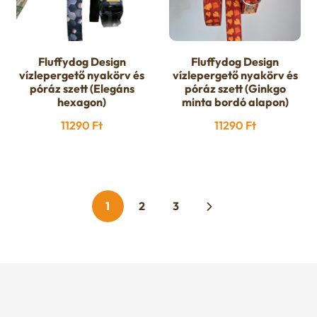
Fluffydog Design
Fluffydog Design
vízlepergető nyakörv és
vízlepergető nyakörv és
póráz szett (Elegáns
póráz szett (Ginkgo
hexagon)
minta bordó alapon)
11290
Ft
11290
Ft
1
2
3