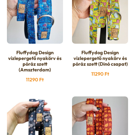
Fluffydog Design
Fluffydog Design
vízlepergető nyakörv és
vízlepergető nyakörv és
póráz szett
póráz szett (Dinó csapat)
(Amszterdam)
11290
Ft
11290
Ft