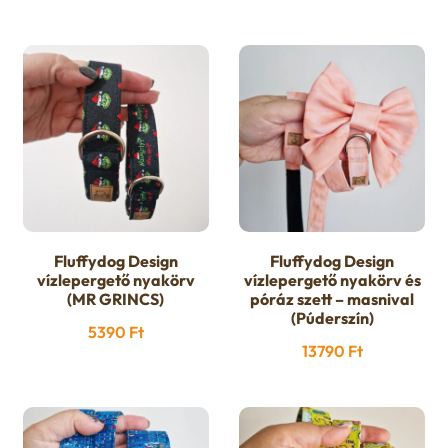
Fluffydog Design
Fluffydog Design
vízlepergető nyakörv
vízlepergető nyakörv és
(MR GRINCS)
póráz szett – masnival
(Púderszín)
5390
Ft
13790
Ft