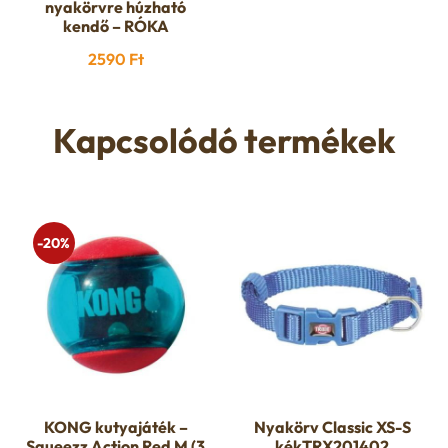
nyakörvre húzható
kendő – RÓKA
2590
Ft
Kapcsolódó termékek
-20%
KONG kutyajáték –
Nyakörv Classic XS-S
Squeezz Action Red M (3
kékTRX201402