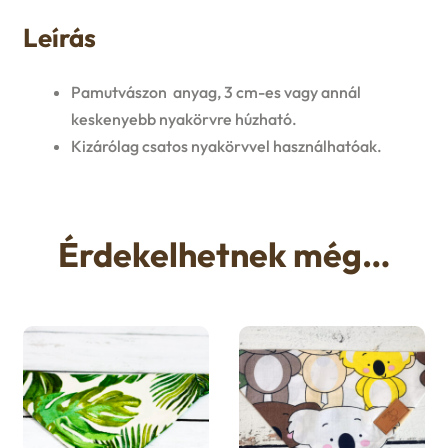
u
Leírás
e
n
Pamutvászon anyag, 3 cm-es vagy annál
keskenyebb nyakörvre húzható.
u
Kizárólag csatos nyakörvvel használhatóak.
Érdekelhetnek még…