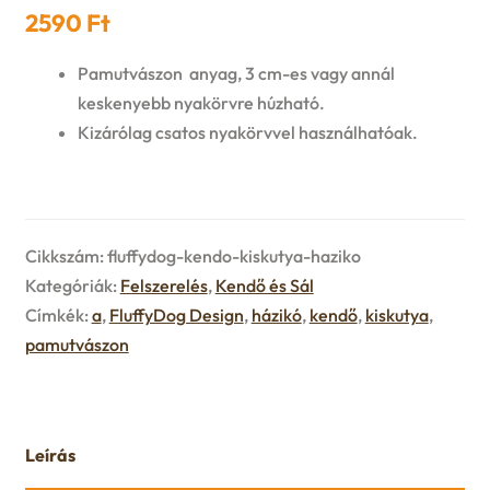
n
l
2590
Ft
i
p
c
d
d
l
Pamutvászon anyag, 3 cm-es vagy annál
a
h
keskenyebb nyakörvre húzható.
c
m
d
n
Kizárólag csatos nyakörvvel használhatóak.
i
h
e
m
d
l
i
n
e
c
d
Cikkszám:
fluffydog-kendo-kiskutya-haziko
l
u
n
h
Kategóriák:
Felszerelés
,
Kendő és Sál
m
d
Címkék:
a
,
FluffyDog Design
,
házikó
,
kendő
,
kiskutya
,
u
i
pamutvászon
e
m
l
n
e
d
u
Leírás
n
m