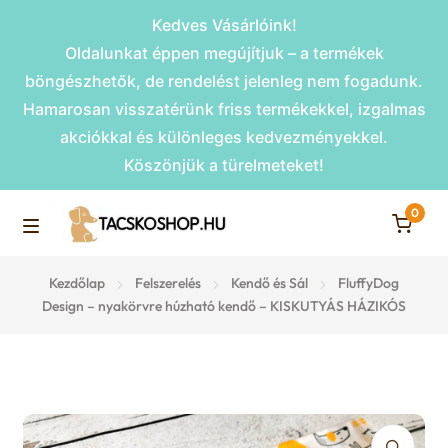
Kedves Vásárlóink!
Oldalunkat éppen megújítjuk – a termékek
böngészhetők, de rendelést jelenleg nem fogadunk.
Hamarosan visszatérünk friss termékekkel, izgalmas
akciókkal és különleges kedvezményekkel.
Köszönjük a türelmeteket!
0
Skip
Skip
to
to
M
navigation
content
Rámpák
Kezdőlap
Felszerelés
Kendő és Sál
FluffyDog
e
Design – nyakörvre húzható kendő – KISKUTYÁS HÁZIKÓS
Fekhelyek
n
u
Kiemelt ajánlatok