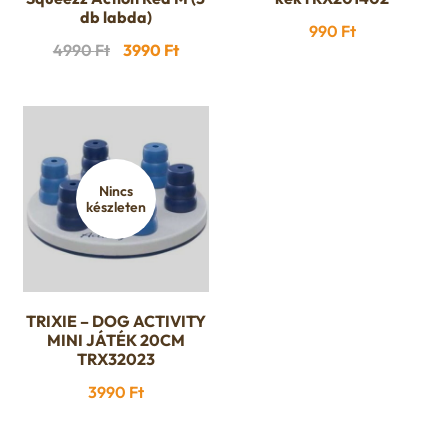
db labda)
990
Ft
Original
Current
4990
Ft
3990
Ft
price
price
was:
is:
4990 Ft.
3990 Ft.
Nincs
készleten
TRIXIE – DOG ACTIVITY
MINI JÁTÉK 20CM
TRX32023
3990
Ft