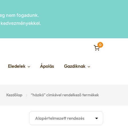
nleg nem fogadunk.
s kedvezményekkel.
0
Eledelek
Ápolás
Gazdiknak
Kezdőlap
“házikó” címkével rendelkező termékek