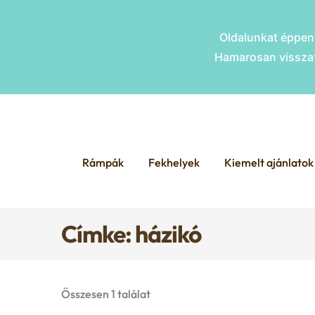
Oldalunkat éppen 
Hamarosan visszat
Skip
Skip
to
to
Rámpák
Fekhelyek
Kiemelt ajánlatok
navigation
content
Címke: házikó
Összesen 1 találat