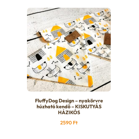
FluffyDog Design – nyakörvre
húzható kendő – KISKUTYÁS
HÁZIKÓS
2590
Ft