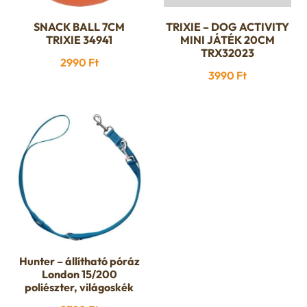
SNACK BALL 7CM
TRIXIE – DOG ACTIVITY
TRIXIE 34941
MINI JÁTÉK 20CM
TRX32023
2990
Ft
3990
Ft
Hunter – állítható póráz
London 15/200
poliészter, világoskék