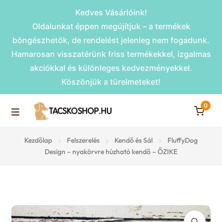
Kedves Vásárlóink!
Oldalunkat éppen megújítjuk – a termékek
böngészhetők, de rendelést jelenleg nem fogadunk.
Hamarosan visszatérünk friss termékekkel, izgalmas
akciókkal és különleges kedvezményekkel.
Köszönjük a türelmeteket!
0
Skip
Skip
to
to
M
navigation
content
Rámpák
Kezdőlap
Felszerelés
Kendő és Sál
FluffyDog
e
Design – nyakörvre húzható kendő – ŐZIKE
Fekhelyek
n
u
Kiemelt ajánlatok