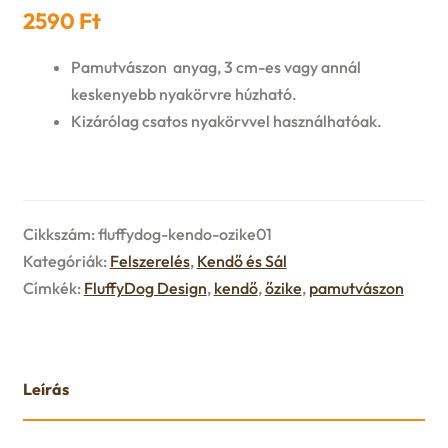
n
l
2590
Ft
i
p
c
d
d
l
Pamutvászon anyag, 3 cm-es vagy annál
a
h
keskenyebb nyakörvre húzható.
c
m
d
n
Kizárólag csatos nyakörvvel használhatóak.
i
h
e
m
d
l
i
n
e
c
d
Cikkszám:
fluffydog-kendo-ozike01
l
u
n
h
Kategóriák:
Felszerelés
,
Kendő és Sál
m
d
Címkék:
FluffyDog Design
,
kendő
,
őzike
,
pamutvászon
u
i
e
m
l
n
e
Leírás
d
u
n
m