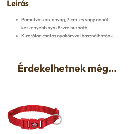
Leírás
u
e
Pamutvászon anyag, 3 cm-es vagy annál
n
keskenyebb nyakörvre húzható.
Kizárólag csatos nyakörvvel használhatóak.
u
Érdekelhetnek még…