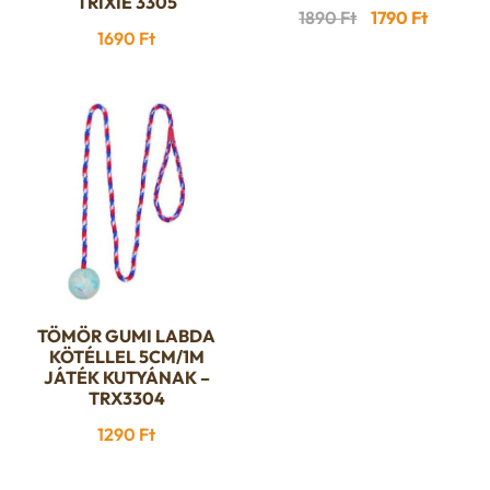
TRIXIE 3305
Original
Current
1890
Ft
1790
Ft
1690
Ft
price
price
was:
is:
1890 Ft.
1790 Ft.
TÖMÖR GUMI LABDA
KÖTÉLLEL 5CM/1M
JÁTÉK KUTYÁNAK –
TRX3304
1290
Ft