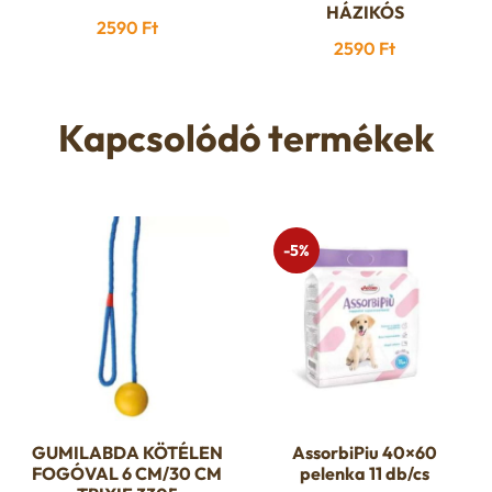
HÁZIKÓS
2590
Ft
2590
Ft
Kapcsolódó termékek
-5%
GUMILABDA KÖTÉLEN
AssorbiPiu 40×60
FOGÓVAL 6 CM/30 CM
pelenka 11 db/cs