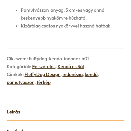
n
l
i
p
Pamutvászon anyag, 3 cm-es vagy annál
c
d
d
keskenyebb nyakörvre húzható.
l
a
h
Kizárólag csatos nyakörvvel használhatóak.
c
m
d
n
i
h
e
m
d
l
i
n
Cikkszám:
fluffydog-kendo-indonezia01
e
c
d
Kategóriák:
Felszerelés
,
Kendő és Sál
l
u
n
Címkék:
FluffyDog Design
,
indonézia
,
kendő
,
h
m
d
pamutvászon
,
térkép
u
i
e
m
l
n
e
Leírás
d
u
n
m