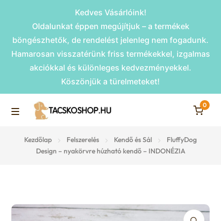
Kedves Vásárlóink!
Oldalunkat éppen megújítjuk – a termékek
böngészhetők, de rendelést jelenleg nem fogadunk.
Hamarosan visszatérünk friss termékekkel, izgalmas
akciókkal és különleges kedvezményekkel.
Köszönjük a türelmeteket!
0
Skip
Skip
to
to
M
navigation
content
Rámpák
Kezdőlap
Felszerelés
Kendő és Sál
FluffyDog
e
Design – nyakörvre húzható kendő – INDONÉZIA
Fekhelyek
n
u
Kiemelt ajánlatok