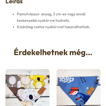
Leírás
u
e
Pamutvászon anyag, 3 cm-es vagy annál
n
keskenyebb nyakörvre húzható.
Kizárólag csatos nyakörvvel használhatóak.
u
Érdekelhetnek még…