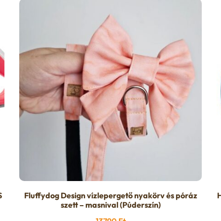
S
Fluffydog Design vízlepergető nyakörv és póráz
H
szett – masnival (Púderszín)