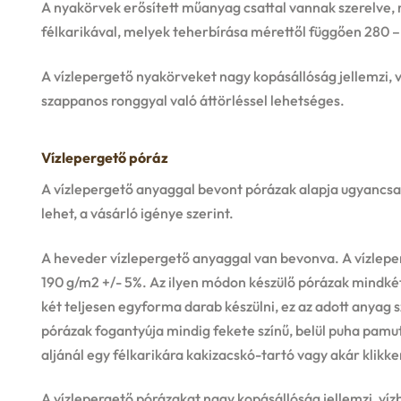
A nyakörvek erősített műanyag csattal vannak szerelve, m
félkarikával, melyek teherbírása mérettől függően 280 – 
A vízlepergető nyakörveket nagy kopásállóság jellemzi, v
szappanos ronggyal való áttörléssel lehetséges.
Vízlepergető póráz
A vízlepergető anyaggal bevont pórázak alapja ugyancsak
lehet, a vásárló igénye szerint.
A heveder vízlepergető anyaggal van bevonva. A vízleper
190 g/m2 +/- 5%. Az ilyen módon készülő pórázak mindkét
két teljesen egyforma darab készülni, ez az adott anyag 
pórázak fogantyúja mindig fekete színű, belül puha pamut
aljánál egy félkarikára kakizacskó-tartó vagy akár klikke
A vízlepergető pórázakat nagy kopásállóság jellemzi, víz