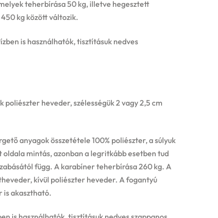
elyek teherbírása 50 kg, illetve hegesztett
450 kg között változik.
ízben is használhatók, tisztításuk nedves
 poliészter heveder, szélességük 2 vagy 2,5 cm
gető anyagok összetétele 100% poliészter, a súlyuk
 oldala mintás, azonban a legritkább esetben tud
szabásától függ. A karabíner teherbírása 260 kg. A
heveder, kívül poliészter heveder. A fogantyú
r is akasztható.
ben is használhatók, tisztításuk nedves szappanos