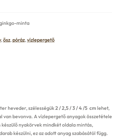
-ginkgo-minta
v
,
ősz
,
póráz
,
vízlepergető
zter heveder, szélességük
2 / 2,5 / 3 / 4 /5 cm
lehet,
al van bevonva. A vízlepergető anyagok összetétele
n készülő nyakörvek mindkét oldala mintás,
arab készülni, ez az adott anyag szabásától függ.