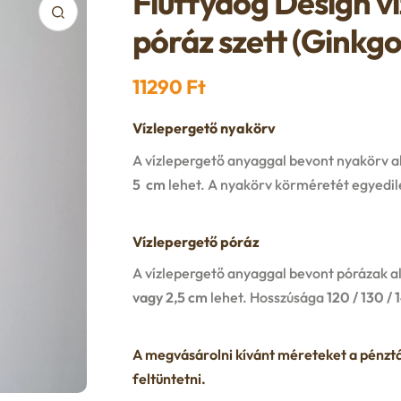
Fluffydog Design v
póráz szett (Ginkg
11290
Ft
Vízlepergető nyakörv
A vízlepergető anyaggal bevont nyakörv al
5 cm
lehet. A nyakörv körméretét egyedil
Vízlepergető póráz
A vízlepergető anyaggal bevont pórázak al
vagy 2,5 cm
lehet. Hosszúsága
120 / 130 / 
A megvásárolni kívánt méreteket a pén
feltüntetni.