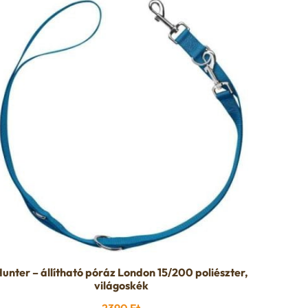
unter – állítható póráz London 15/200 poliészter,
világoskék