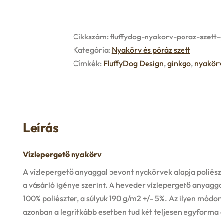
Cikkszám:
fluffydog-nyakorv-poraz-szett
Kategória:
Nyakörv és póráz szett
Címkék:
FluffyDog Design
,
ginkgo
,
nyakör
Leírás
Vízlepergető nyakörv
A vízlepergető anyaggal bevont nyakörvek alapja poliés
a vásárló igénye szerint. A heveder vízlepergető anyagg
100% poliészter, a súlyuk 190 g/m2 +/- 5%. Az ilyen módo
azonban a legritkább esetben tud két teljesen egyforma d