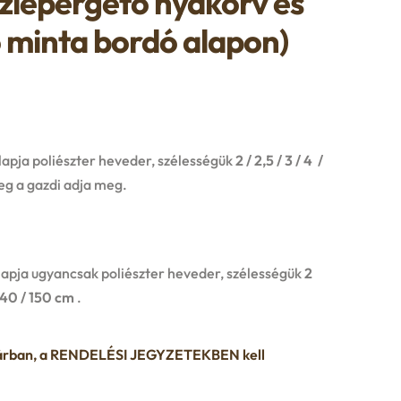
ízlepergető nyakörv és
o minta bordó alapon)
apja poliészter heveder, szélességük
2 / 2,5 / 3 / 4 /
eg a gazdi adja meg.
apja ugyancsak poliészter heveder, szélességük
2
140 / 150 cm
.
ztárban, a RENDELÉSI JEGYZETEKBEN kell