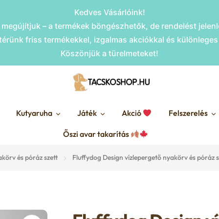
Kedves Vásárlóink!
megújítjuk – a termékek böngészhetők, de rendelést jele
érünk friss termékekkel, izgalmas akciókkal és különlege
Köszönjük a türelmeteket!
Kutyaruha
Játék
Akció
Felszerelés
Őszi avar takarítás
körv és póráz szett
Fluffydog Design vízlepergető nyakörv és póráz 