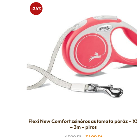
-24%
Flexi New Comfort zsinóros automata póráz – X
– 3m – piros
Original
Current