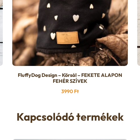
FluffyDog Design – Körsál – FEKETE ALAPON
FEHÉR SZÍVEK
3990
Ft
Kapcsolódó termékek