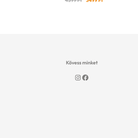
4599
Ft
3499
Ft
price
price
was:
is:
4599 Ft.
3499 Ft.
Kövess minket
Instagram
Facebook