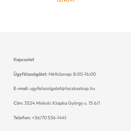
13790
Ft
Kapcsolat
Ügyfélszolgálat:
Hétköznap: 8:00-16:00
E-mail:
ugyfelszolgalat@tacskoshop.hu
Cím:
3524 Miskolc Klapka György u. 15 6/1
Telefon:
+36/70 536-1441