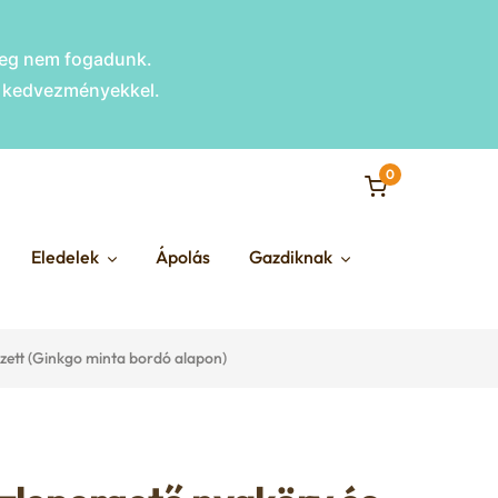
nleg nem fogadunk.
s kedvezményekkel.
0
Eledelek
Ápolás
Gazdiknak
szett (Ginkgo minta bordó alapon)