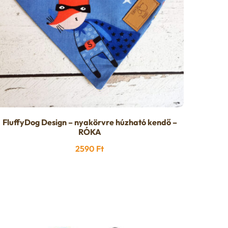
FluffyDog Design – nyakörvre húzható kendő –
RÓKA
2590
Ft