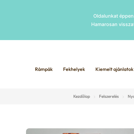
Oldalunkat éppen 
Hamarosan visszat
Skip
Skip
to
to
Rámpák
Fekhelyek
Kiemelt ajánlatok
navigation
content
Kezdőlap
Felszerelés
Nya