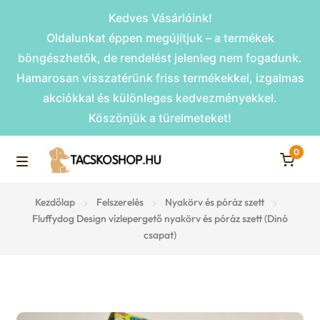
Kedves Vásárlóink!
Oldalunkat éppen megújítjuk – a termékek
böngészhetők, de rendelést jelenleg nem fogadunk.
Hamarosan visszatérünk friss termékekkel, izgalmas
akciókkal és különleges kedvezményekkel.
Köszönjük a türelmeteket!
0
Skip
Skip
to
to
M
navigation
content
Rámpák
Kezdőlap
Felszerelés
Nyakörv és póráz szett
e
Fluffydog Design vízlepergető nyakörv és póráz szett (Dinó
csapat)
Fekhelyek
n
u
Kiemelt ajánlatok