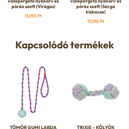
vízlepergető nyakörv és
vízlepergető nyakörv és
póráz szett (Virágos)
póráz szett (Sárga
kiskacsa)
11290
Ft
11290
Ft
Kapcsolódó termékek
TÖMÖR GUMI LABDA
TRIXIE – KÖLYÖK