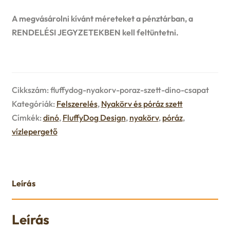
u
A megvásárolni kívánt méreteket a pénztárban, a
e
RENDELÉSI JEGYZETEKBEN kell feltüntetni.
n
u
Cikkszám:
fluffydog-nyakorv-poraz-szett-dino-csapat
Kategóriák:
Felszerelés
,
Nyakörv és póráz szett
Címkék:
dinó
,
FluffyDog Design
,
nyakörv
,
póráz
,
vízlepergető
Leírás
Leírás