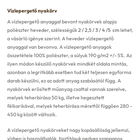
Vízlepergető nyakörv
A vízlepergető anyaggal bevont nyakörvek alapja
poliészter heveder, szélességük
2 / 2,5 / 3 / 4 /5 cm
lehet,
a vásárló igénye szerint. A heveder vízlepergető
anyaggal van bevonva. A vízlepergető anyagok
összetétele 100% poliészter, a súlyuk 190 g/m2 +/- 5%. Az
ilyen módon készülő nyakörvek mindkét oldala mintás,
azonban a legritkább esetben tud két teljesen egyforma
darab készülni, ez az adott anyag szabásától függ. A
nyakörvek erősített műanyag csattal vannak szerelve,
melyek teherbírása 50 kg, illetve hegesztett
félkarikával, melyek teherbírása mérettől függően 280 –
450 kg között változik.
A vízlepergető nyakörveket nagy kopásállóság jellemzi,
vízben is használhatók, tisztításuk nedves szappanos