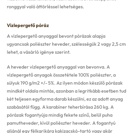
ronggyal való áttörléssel lehetséges.
Vízlepergető póráz
A vízlepergető anyaggal bevont pórázak alapja
ugyancsak poliészter heveder, szélességük 2 vagy 2,5 cm
lehet, a vásárló igénye szerint.
A heveder vízlepergető anyaggal van bevonva. A
vízlepergető anyagok összetétele 100% poliészter, a
súlyuk 190 g/m2 +/- 5%. Az ilyen módon készülő pórázak
mindkét oldala mintás, azonban a legritkább esetben tud
két teljesen egyforma darab készülni, ez az adott anyag
szabásától függ. A karabíner teherbírása 260 kg. A
pórázak fogantyúja mindig fekete színű, belül puha
pamutheveder, kívül poliészter heveder. A fogantyú
aljánál egy félkarikára kakizacskó-tartó vagy akár