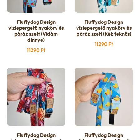
Fluffydog Design
Fluffydog Design
vízlepergető nyakörv és
vízlepergető nyakörv és
póráz szett (Vidám
póráz szett (Kék teknős)
dinnye)
11290
Ft
11290
Ft
Fluffydog Design
Fluffydog Design