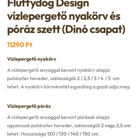
Fluffydog Design
n
l
i
p
vízlepergető nyakörv és
c
d
d
l
a
póráz szett (Dinó csapat)
h
c
m
d
n
i
11290
Ft
h
e
m
d
l
i
Vízlepergető nyakörv
n
e
c
d
A vízlepergető anyaggal bevont nyakörv alapja
l
u
n
poliészter heveder, szélességük
2 / 2,5 / 3 / 4 / 5 cm
h
m
d
lehet. A nyakörv körméretét egyedileg a gazdi adja meg.
u
i
e
m
Vízlepergető póráz
l
n
e
A vízlepergető anyaggal bevont pórázak alapja
d
ugyancsak poliészter heveder, szélességük
2 vagy 2,5 cm
u
n
lehet. Hosszúsága
120 / 130 / 140 / 150 cm
.
m