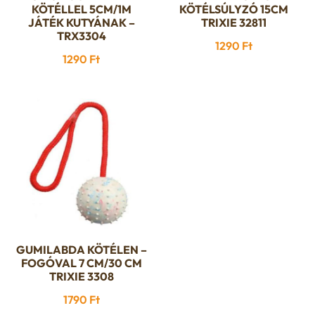
KÖTÉLLEL 5CM/1M
KÖTÉLSÚLYZÓ 15CM
JÁTÉK KUTYÁNAK –
TRIXIE 32811
TRX3304
1290
Ft
1290
Ft
GUMILABDA KÖTÉLEN –
FOGÓVAL 7 CM/30 CM
TRIXIE 3308
1790
Ft