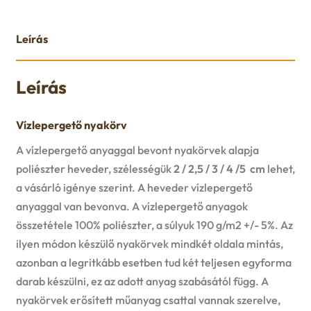
Leírás
Leírás
Vízlepergető nyakörv
A vízlepergető anyaggal bevont nyakörvek alapja
poliészter heveder, szélességük
2 / 2,5 / 3 / 4 /5 cm
lehet,
a vásárló igénye szerint. A heveder vízlepergető
anyaggal van bevonva. A vízlepergető anyagok
összetétele 100% poliészter, a súlyuk 190 g/m2 +/- 5%. Az
ilyen módon készülő nyakörvek mindkét oldala mintás,
azonban a legritkább esetben tud két teljesen egyforma
darab készülni, ez az adott anyag szabásától függ. A
nyakörvek erősített műanyag csattal vannak szerelve,