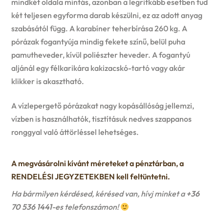
mindkét oldala mintás, azonban a legritkább esetben tud
két teljesen egyforma darab készülni, ez az adott anyag
szabásától függ. A karabíner teherbírása 260 kg. A
pórázak fogantyúja mindig fekete színű, belül puha
pamutheveder, kívül poliészter heveder. A fogantyú
aljánál egy félkarikára kakizacskó-tartó vagy akár
klikker is akasztható.
A vízlepergető pórázakat nagy kopásállóság jellemzi,
vízben is használhatók, tisztításuk nedves szappanos
ronggyal való áttörléssel lehetséges.
A megvásárolni kívánt méreteket a pénztárban, a
RENDELÉSI JEGYZETEKBEN kell feltüntetni.
Ha bármilyen kérdésed, kérésed van, hívj minket a
+36
70 536 1441
-es telefonszámon!