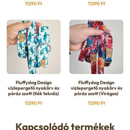
11290
Ft
11290
Ft
Fluffydog Design
Fluffydog Design
vízlepergető nyakörv és
vízlepergető nyakörv és
póráz szett (Kék teknős)
póráz szett (Virágos)
11290
Ft
11290
Ft
Kapcsolódó termékek