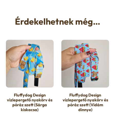
Érdekelhetnek még…
Fluffydog Design
Fluffydog Design
vízlepergető nyakörv és
vízlepergető nyakörv és
póráz szett (Sárga
póráz szett (Vidám
kiskacsa)
dinnye)