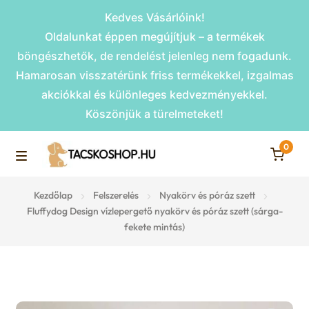
Kedves Vásárlóink!
Oldalunkat éppen megújítjuk – a termékek
böngészhetők, de rendelést jelenleg nem fogadunk.
Hamarosan visszatérünk friss termékekkel, izgalmas
akciókkal és különleges kedvezményekkel.
Köszönjük a türelmeteket!
0
Skip
Skip
to
to
M
navigation
content
Rámpák
Kezdőlap
Felszerelés
Nyakörv és póráz szett
e
Fluffydog Design vízlepergető nyakörv és póráz szett (sárga-
fekete mintás)
Fekhelyek
n
u
Kiemelt ajánlatok