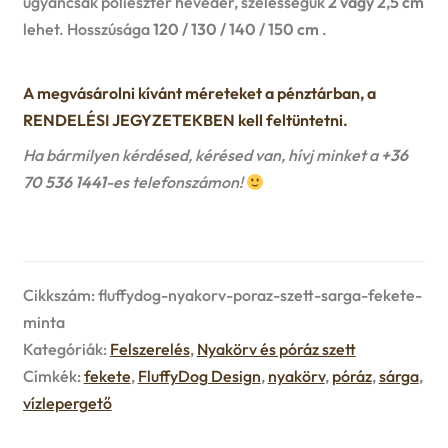
ugyancsak poliészter heveder, szélességük
2 vagy 2,5 cm
u
lehet. Hosszúsága
120 / 130 / 140 / 150 cm
.
e
n
A megvásárolni kívánt méreteket a pénztárban, a
RENDELÉSI JEGYZETEKBEN kell feltüntetni.
u
Ha bármilyen kérdésed, kérésed van, hívj minket a
+36
70 536 1441
-es telefonszámon!
Cikkszám:
fluffydog-nyakorv-poraz-szett-sarga-fekete-
minta
Kategóriák:
Felszerelés
,
Nyakörv és póráz szett
Címkék:
fekete
,
FluffyDog Design
,
nyakörv
,
póráz
,
sárga
,
vízlepergető