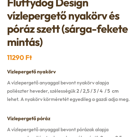
Fluffydog Design
n
l
i
p
vízlepergető nyakörv és
c
d
d
l
a
póráz szett (sárga-fekete
h
c
m
d
n
mintás)
i
h
e
m
d
l
11290
Ft
i
n
e
c
d
Vízlepergető nyakörv
l
u
n
h
A vízlepergető anyaggal bevont nyakörv alapja
m
d
u
poliészter heveder, szélességük
2 / 2,5 / 3 / 4 / 5 cm
i
e
lehet. A nyakörv körméretét egyedileg a gazdi adja meg.
m
l
n
e
Vízlepergető póráz
d
u
n
A vízlepergető anyaggal bevont pórázak alapja
m