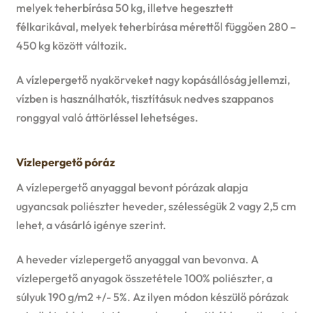
melyek teherbírása 50 kg, illetve hegesztett
félkarikával, melyek teherbírása mérettől függően 280 –
450 kg között változik.
A vízlepergető nyakörveket nagy kopásállóság jellemzi,
vízben is használhatók, tisztításuk nedves szappanos
ronggyal való áttörléssel lehetséges.
Vízlepergető póráz
A vízlepergető anyaggal bevont pórázak alapja
ugyancsak poliészter heveder, szélességük 2 vagy 2,5 cm
lehet, a vásárló igénye szerint.
A heveder vízlepergető anyaggal van bevonva. A
vízlepergető anyagok összetétele 100% poliészter, a
súlyuk 190 g/m2 +/- 5%. Az ilyen módon készülő pórázak