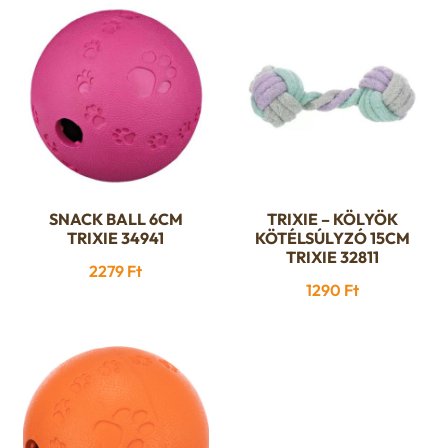
termékoldalon
termékoldalon
választhatók
választhatók
ki
ki
SNACK BALL 6CM
TRIXIE – KÖLYÖK
TRIXIE 34941
KÖTÉLSÚLYZÓ 15CM
TRIXIE 32811
2279
Ft
1290
Ft