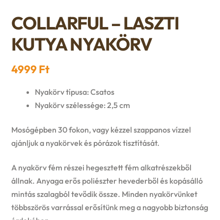
n
l
i
p
COLLARFUL – LASZTI
c
d
d
l
a
KUTYA NYAKÖRV
h
c
m
d
n
i
4999
Ft
h
e
m
d
l
Nyakörv típusa: Csatos
i
n
e
c
Nyakörv szélessége: 2,5 cm
d
l
u
n
h
Mosógépben 30 fokon, vagy kézzel szappanos vízzel
m
d
ajánljuk a nyakörvek és pórázok tisztítását.
u
i
e
m
A nyakörv fém részei hegesztett fém alkatrészekből
l
n
állnak. Anyaga erős poliészter hevederből és kopásálló
e
d
mintás szalagból tevődik össze. Minden nyakörvünket
u
n
többszörös varrással erősítünk meg a nagyobb biztonság
m