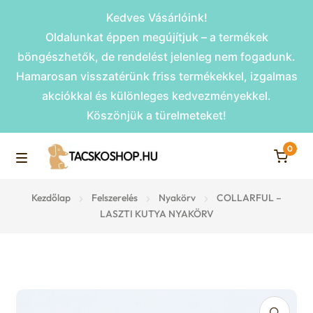
Kedves Vásárlóink!
Oldalunkat éppen megújítjuk – a termékek
böngészhetők, de rendelést jelenleg nem fogadunk.
Hamarosan visszatérünk friss termékekkel, izgalmas
akciókkal és különleges kedvezményekkel.
Köszönjük a türelmeteket!
0
Skip
Skip
to
to
M
navigation
content
Rámpák
Kezdőlap
Felszerelés
Nyakörv
COLLARFUL –
e
LASZTI KUTYA NYAKÖRV
Fekhelyek
n
u
Kiemelt ajánlatok