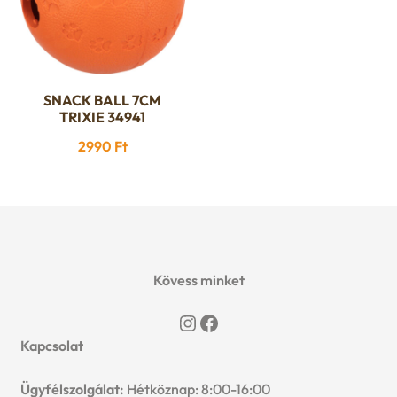
SNACK BALL 7CM
TRIXIE 34941
2990
Ft
Kövess minket
Instagram
Facebook
Kapcsolat
Ügyfélszolgálat:
Hétköznap: 8:00-16:00