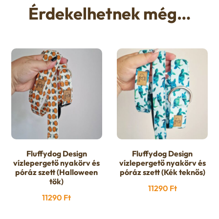
Érdekelhetnek még…
Fluffydog Design
Fluffydog Design
vízlepergető nyakörv és
vízlepergető nyakörv és
póráz szett (Halloween
póráz szett (Kék teknős)
tök)
11290
Ft
11290
Ft