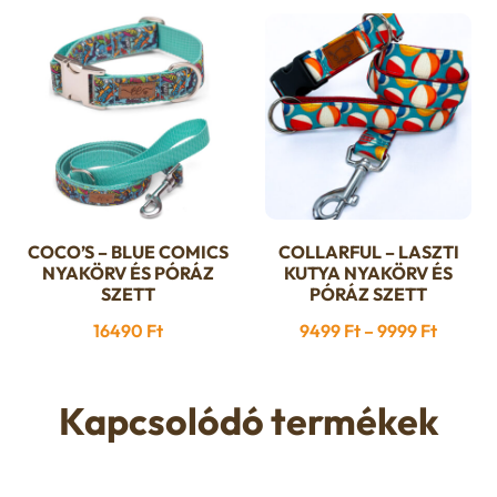
COCO’S – BLUE COMICS
COLLARFUL – LASZTI
Ennek
Ennek
NYAKÖRV ÉS PÓRÁZ
KUTYA NYAKÖRV ÉS
a
a
SZETT
PÓRÁZ SZETT
terméknek
terméknek
Ártart
16490
Ft
9499
Ft
–
9999
Ft
több
több
9499 F
variációja
variációja
-
van.
van.
Kapcsolódó termékek
9999 Ft
A
A
változatok
változatok
a
a