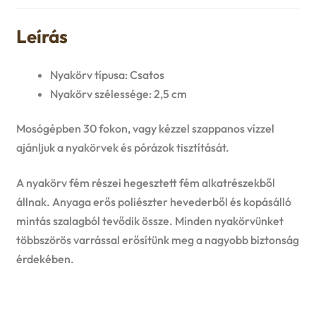
Leírás
Nyakörv típusa: Csatos
Nyakörv szélessége: 2,5 cm
Mosógépben 30 fokon, vagy kézzel szappanos vízzel
ajánljuk a nyakörvek és pórázok tisztítását.
A nyakörv fém részei hegesztett fém alkatrészekből
állnak. Anyaga erős poliészter hevederből és kopásálló
mintás szalagból tevődik össze. Minden nyakörvünket
többszörös varrással erősítünk meg a nagyobb biztonság
érdekében.