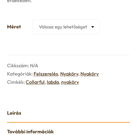
érdekében.
u
e
n
Méret
u
Cikkszám:
N/A
Kategóriák:
Felszerelés
,
Nyakörv
,
Nyakörv
Címkék:
Collarful
,
labda
,
nyakörv
Leírás
További információk