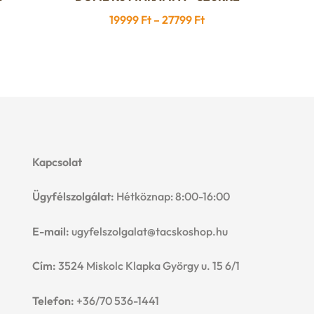
a
Ártartomány:
19999
Ft
–
27799
Ft
terméknek
19999 Ft
több
-
variációja
27799 Ft
van.
A
változatok
a
Kapcsolat
termékoldalon
választhatók
Ügyfélszolgálat:
Hétköznap: 8:00-16:00
ki
E-mail:
ugyfelszolgalat@tacskoshop.hu
Cím:
3524 Miskolc Klapka György u. 15 6/1
Telefon:
+36/70 536-1441