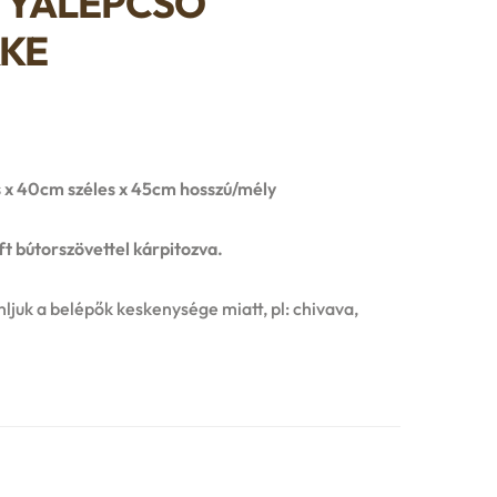
TYALÉPCSŐ
RKE
x 40cm széles x 45cm hosszú/mély
t bútorszövettel kárpitozva.
ljuk a belépők keskenysége miatt, pl: chivava,