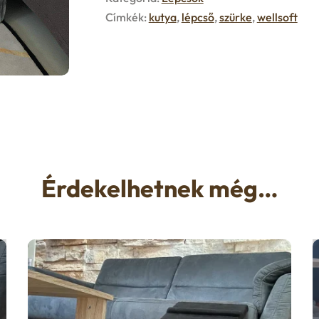
Címkék:
kutya
,
lépcső
,
szürke
,
wellsoft
Érdekelhetnek még…