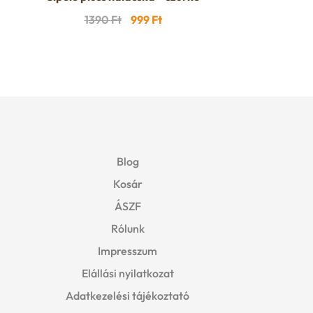
Original
Current
1390
Ft
999
Ft
price
price
was:
is:
1390 Ft.
999 Ft.
Blog
Kosár
ÁSZF
Rólunk
Impresszum
Elállási nyilatkozat
Adatkezelési tájékoztató