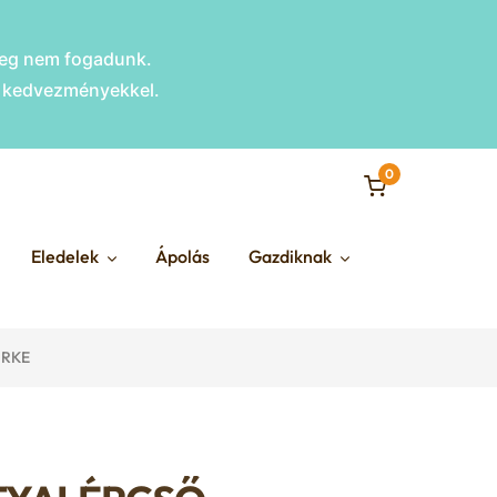
nleg nem fogadunk.
s kedvezményekkel.
0
Eledelek
Ápolás
Gazdiknak
ÜRKE