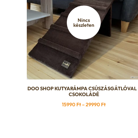
Nincs
készleten
DOO SHOP KUTYARÁMPA CSÚSZÁSGÁTLÓVAL 
Ennek
CSOKOLÁDÉ
a
Ártartomány:
15990
Ft
–
29990
Ft
terméknek
15990 Ft
több
-
variációja
29990 Ft
van.