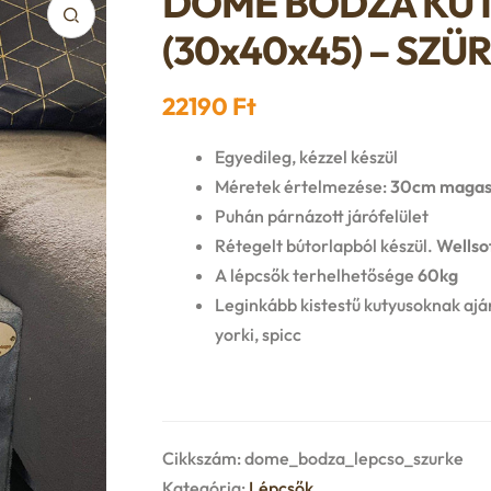
DÖME BODZA KU
(30x40x45) – SZÜ
22190
Ft
Egyedileg, kézzel készül
Méretek értelmezése:
30cm magas 
Puhán párnázott járófelület
Rétegelt bútorlapból készül.
Wellsof
A lépcsők terhelhetősége
60kg
Leginkább kistestű kutyusoknak aján
yorki, spicc
Cikkszám:
dome_bodza_lepcso_szurke
Kategória:
Lépcsők