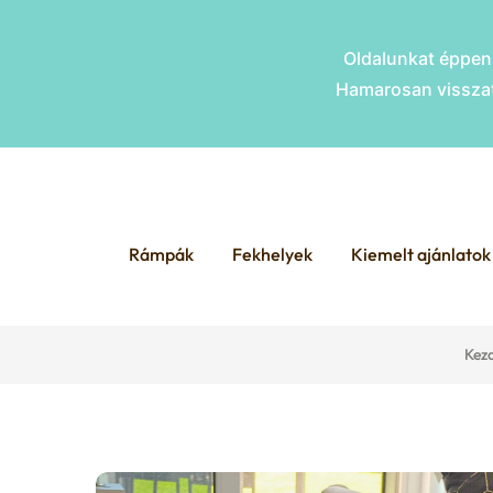
Oldalunkat éppen 
Hamarosan visszat
Skip
Skip
to
to
Rámpák
Fekhelyek
Kiemelt ajánlatok
navigation
content
Kez