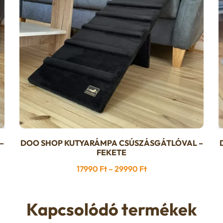
–
DOO SHOP KUTYARÁMPA CSÚSZÁSGÁTLÓVAL –
Ennek
FEKETE
a
Ártartomány:
17990
Ft
–
29990
Ft
terméknek
17990 Ft
több
-
variációja
Kapcsolódó termékek
29990 Ft
van.