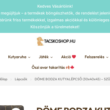
Kedves Vásárlóink!
megújítjuk – a termékek böngészhetők, de rendelést jele
érünk friss termékekkel, izgalmas akciókkal és különlege
Köszönjük a türelmeteket!
Kutyaruha
Játék
Akció
Felszerelés
Őszi avar takarítás
dőlap
Lépcsők
DÖME BODZA KUTYALÉPCSŐ (30x40x45) – SZ