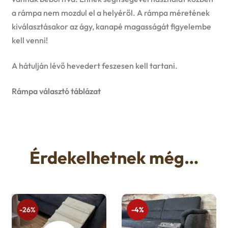
a rámpa nem mozdul el a helyéről. A rámpa méretének
kiválasztásakor az ágy, kanapé magasságát figyelembe
kell venni!
A hátulján lévő hevedert feszesen kell tartani.
Rámpa választó táblázat
Érdekelhetnek még…
-26%
-4%