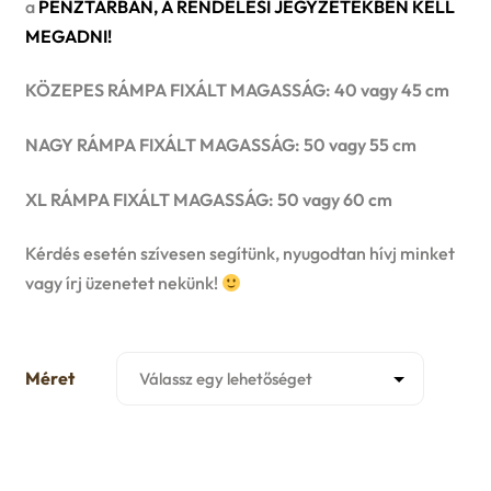
a
PÉNZTÁRBAN, A RENDELÉSI JEGYZETEKBEN KELL
u
MEGADNI!
e
n
KÖZEPES RÁMPA FIXÁLT MAGASSÁG: 40 vagy 45 cm
u
NAGY RÁMPA FIXÁLT MAGASSÁG: 50 vagy 55 cm
XL RÁMPA FIXÁLT MAGASSÁG: 50 vagy 60 cm
Kérdés esetén szívesen segítünk, nyugodtan hívj minket
vagy írj üzenetet nekünk!
Méret