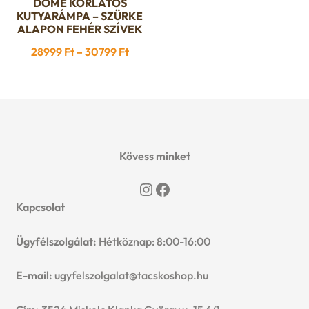
DÖME KORLÁTOS
Ennek
KUTYARÁMPA – SZÜRKE
a
ALAPON FEHÉR SZÍVEK
terméknek
Ártartomány:
28999
Ft
–
30799
Ft
több
28999 Ft
variációja
-
van.
30799 Ft
A
változatok
a
Kövess minket
termékoldalon
Instagram
Facebook
választhatók
Kapcsolat
ki
Ügyfélszolgálat:
Hétköznap: 8:00-16:00
E-mail:
ugyfelszolgalat@tacskoshop.hu