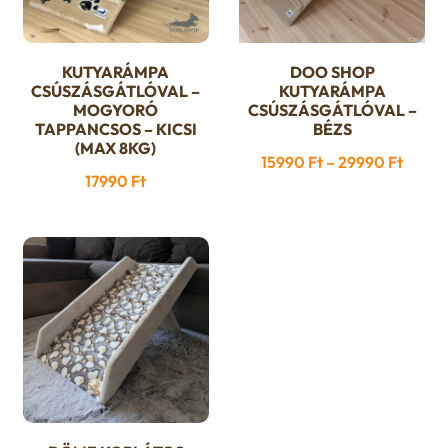
KUTYARÁMPA
DOO SHOP
Ennek
CSÚSZÁSGÁTLÓVAL –
KUTYARÁMPA
a
MOGYORÓ
CSÚSZÁSGÁTLÓVAL –
TAPPANCSOS – KICSI
BÉZS
terméknek
(MAX 8KG)
több
Ártar
15990
Ft
–
29990
Ft
17990
Ft
variációja
15990
van.
-
A
29990
változatok
a
termékoldalon
választhatók
ki