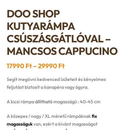
n
l
i
p
DOO SHOP
c
d
d
l
a
KUTYARÁMPA
h
c
m
d
n
CSÚSZÁSGÁTLÓVAL –
i
h
e
m
d
MANCSOS CAPPUCINO
l
i
n
e
c
Ártartomány:
17990
Ft
–
29990
Ft
d
l
u
n
h
17990 Ft
m
Segít megóvni kedvenced ízületeit és kényelmes
d
u
-
i
feljutást biztosít a kanapéra vagy ágyra.
e
m
29990 Ft
l
A kicsi rámpa
állítható
magasságú : 40-45 cm
n
e
d
A közepes / nagy / XL méretű rámpáknak
fix
u
n
magasságuk
van, ezért a kívánt magasságot
m