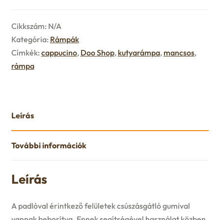
Cikkszám:
N/A
Kategória:
Rámpák
Címkék:
cappucino
,
Doo Shop
,
kutyarámpa
,
mancsos
,
rámpa
Leírás
További információk
Leírás
A padlóval érintkező felületek csúszásgátló gumival
vannak beborítva. Ennek segítségével használat közben