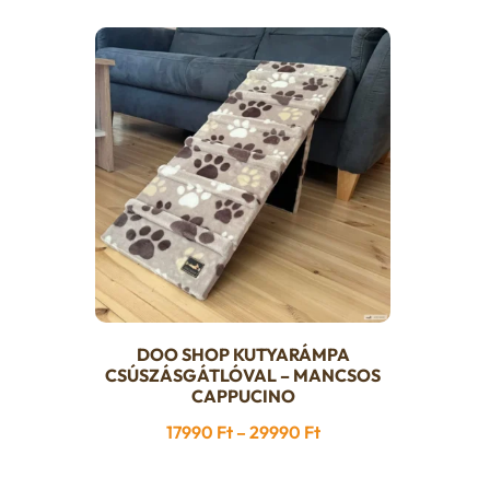
DOO SHOP KUTYARÁMPA
Ennek
CSÚSZÁSGÁTLÓVAL – MANCSOS
a
CAPPUCINO
terméknek
Ártartomány:
17990
Ft
–
29990
Ft
több
17990 Ft
variációja