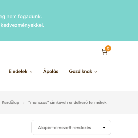
nleg nem fogadunk.
s kedvezményekkel.
0
Eledelek
Ápolás
Gazdiknak
Kezdőlap
“mancsos” címkével rendelkező termékek