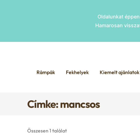
Oldalunkat éppen 
Hamarosan visszat
Skip
Skip
to
to
Rámpák
Fekhelyek
Kiemelt ajánlatok
navigation
content
Címke: mancsos
Összesen 1 találat