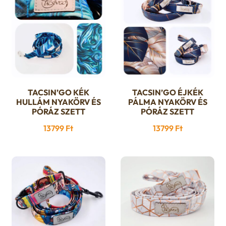
TACSIN’GO KÉK
TACSIN’GO ÉJKÉK
Ennek
Ennek
HULLÁM NYAKÖRV ÉS
PÁLMA NYAKÖRV ÉS
a
a
PÓRÁZ SZETT
PÓRÁZ SZETT
terméknek
terméknek
13799
Ft
13799
Ft
több
több
variációja
variációja
van.
van.
A
A
változatok
változatok
a
a
termékoldalon
termékoldalon