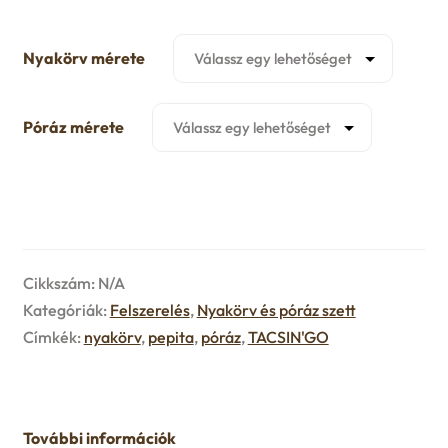
u
e
Nyakörv mérete
n
Póráz mérete
u
Cikkszám:
N/A
Kategóriák:
Felszerelés
,
Nyakörv és póráz szett
Címkék:
nyakörv
,
pepita
,
póráz
,
TACSIN'GO
További információk