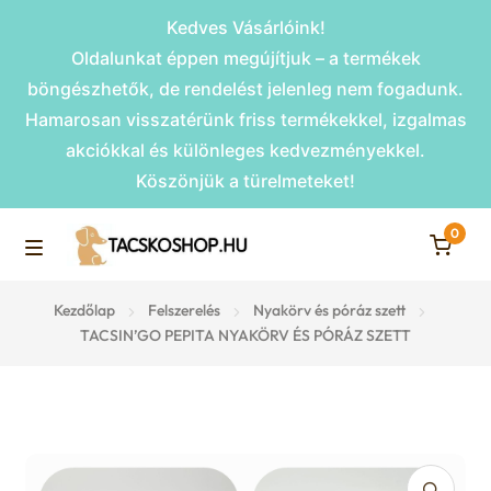
Kedves Vásárlóink!
Oldalunkat éppen megújítjuk – a termékek
böngészhetők, de rendelést jelenleg nem fogadunk.
Hamarosan visszatérünk friss termékekkel, izgalmas
akciókkal és különleges kedvezményekkel.
Köszönjük a türelmeteket!
0
Skip
Skip
to
to
M
navigation
content
Rámpák
Kezdőlap
Felszerelés
Nyakörv és póráz szett
e
TACSIN’GO PEPITA NYAKÖRV ÉS PÓRÁZ SZETT
Fekhelyek
n
u
Kiemelt ajánlatok