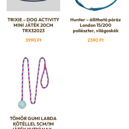
TRIXIE – DOG ACTIVITY
Hunter – állítható póráz
MINI JÁTÉK 20CM
London 15/200
TRX32023
poliészter, világoskék
3990
Ft
2390
Ft
TÖMÖR GUMI LABDA
KÖTÉLLEL 5CM/1M