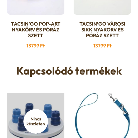
választhatók
választhatók
ki
ki
TACSIN’GO POP-ART
TACSIN’GO VÁROSI
Ennek
Ennek
NYAKÖRV ÉS PÓRÁZ
SIKK NYAKÖRV ÉS
a
a
SZETT
PÓRÁZ SZETT
terméknek
terméknek
13799
Ft
13799
Ft
több
több
variációja
variációja
van.
van.
Kapcsolódó termékek
A
A
változatok
változatok
a
a
termékoldalon
termékoldalon
választhatók
választhatók
ki
ki
Nincs
készleten