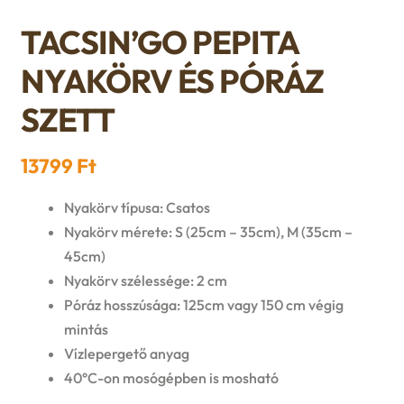
n
l
i
p
TACSIN’GO PEPITA
c
d
d
l
a
NYAKÖRV ÉS PÓRÁZ
h
c
m
d
n
SZETT
i
h
e
m
d
l
13799
Ft
i
n
e
c
d
Nyakörv típusa: Csatos
l
u
n
h
Nyakörv mérete: S (25cm – 35cm), M (35cm –
m
d
45cm)
u
i
Nyakörv szélessége: 2 cm
e
m
Póráz hosszúsága: 125cm vagy 150 cm végig
l
n
mintás
e
d
Vízlepergető anyag
u
n
40°C-on mosógépben is mosható
m