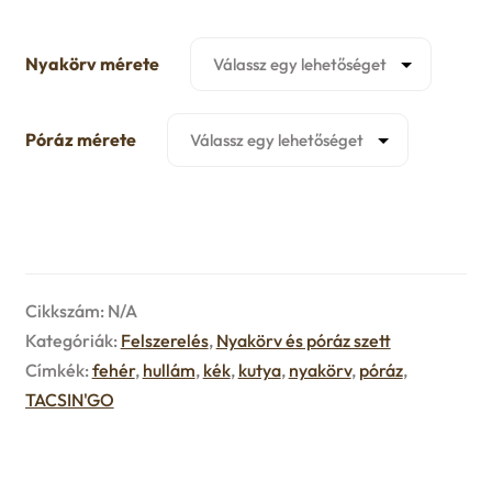
u
e
Nyakörv mérete
n
Póráz mérete
u
Cikkszám:
N/A
Kategóriák:
Felszerelés
,
Nyakörv és póráz szett
Címkék:
fehér
,
hullám
,
kék
,
kutya
,
nyakörv
,
póráz
,
TACSIN'GO