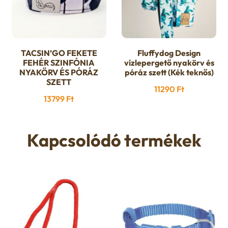
termékoldalon
termékoldalon
választhatók
választhatók
ki
ki
TACSIN’GO FEKETE
Fluffydog Design
Ennek
FEHÉR SZINFÓNIA
vízlepergető nyakörv és
a
NYAKÖRV ÉS PÓRÁZ
póráz szett (Kék teknős)
SZETT
terméknek
11290
Ft
több
13799
Ft
variációja
van.
Kapcsolódó termékek
A
változatok
a
termékoldalon
választhatók
ki