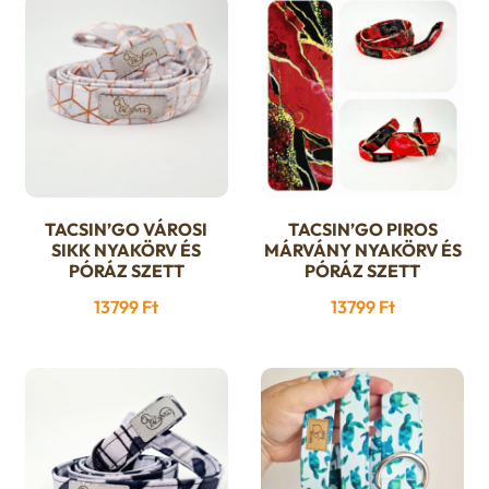
TACSIN’GO VÁROSI
TACSIN’GO PIROS
Ennek
Ennek
SIKK NYAKÖRV ÉS
MÁRVÁNY NYAKÖRV ÉS
a
a
PÓRÁZ SZETT
PÓRÁZ SZETT
terméknek
terméknek
13799
Ft
13799
Ft
több
több
variációja
variációja
van.
van.
A
A
változatok
változatok
a
a