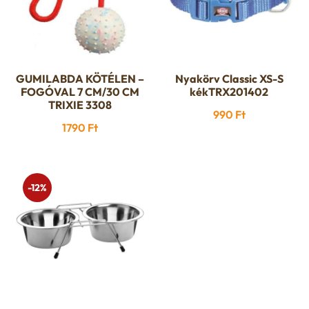
GUMILABDA KÖTÉLEN –
Nyakörv Classic XS-S
FOGÓVAL 7 CM/30 CM
kékTRX201402
TRIXIE 3308
990
Ft
1790
Ft
-12%