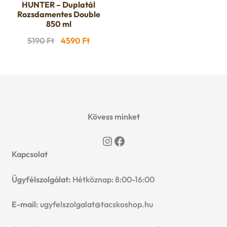
HUNTER – Duplatál
Rozsdamentes Double
850 ml
Original
Current
5190
Ft
4590
Ft
price
price
was:
is:
5190 Ft.
4590 Ft.
Kövess minket
Instagram
Facebook
Kapcsolat
Ügyfélszolgálat:
Hétköznap: 8:00-16:00
E-mail:
ugyfelszolgalat@tacskoshop.hu