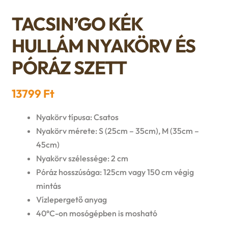
n
l
i
p
TACSIN’GO KÉK
c
d
d
l
a
HULLÁM NYAKÖRV ÉS
h
c
m
d
n
PÓRÁZ SZETT
i
h
e
m
d
l
13799
Ft
i
n
e
c
d
Nyakörv típusa: Csatos
l
u
n
h
Nyakörv mérete: S (25cm – 35cm), M (35cm –
m
d
45cm)
u
i
Nyakörv szélessége: 2 cm
e
m
Póráz hosszúsága: 125cm vagy 150 cm végig
l
n
mintás
e
d
Vízlepergető anyag
u
n
40°C-on mosógépben is mosható
m