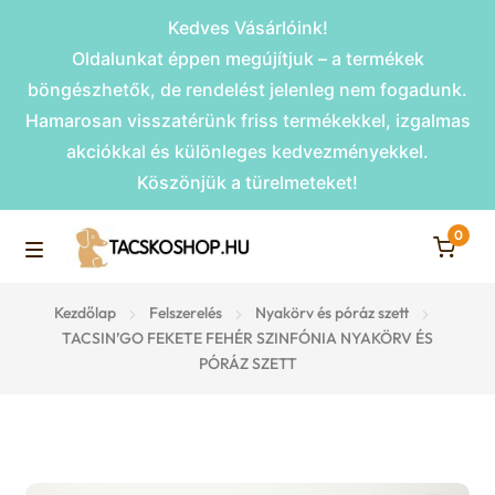
Kedves Vásárlóink!
Oldalunkat éppen megújítjuk – a termékek
böngészhetők, de rendelést jelenleg nem fogadunk.
Hamarosan visszatérünk friss termékekkel, izgalmas
akciókkal és különleges kedvezményekkel.
Köszönjük a türelmeteket!
0
Skip
Skip
to
to
M
navigation
content
Rámpák
Kezdőlap
Felszerelés
Nyakörv és póráz szett
e
TACSIN’GO FEKETE FEHÉR SZINFÓNIA NYAKÖRV ÉS
PÓRÁZ SZETT
Fekhelyek
n
u
Kiemelt ajánlatok