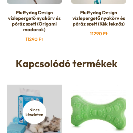
Fluffydog Design
Fluffydog Design
vízlepergető nyakörv és
vízlepergető nyakörv és
póráz szett (Origami
póráz szett (Kék teknős)
madarak)
11290
Ft
11290
Ft
Kapcsolódó termékek
Nincs
készleten