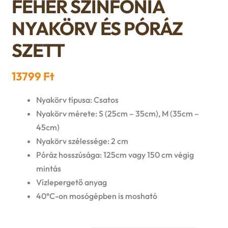
FEHÉR SZINFÓNIA
n
l
i
p
c
NYAKÖRV ÉS PÓRÁZ
d
d
l
a
SZETT
h
c
m
d
n
i
h
13799
Ft
e
m
d
l
i
n
Nyakörv típusa: Csatos
e
c
Nyakörv mérete: S (25cm – 35cm), M (35cm –
d
l
u
45cm)
n
h
m
Nyakörv szélessége: 2 cm
d
u
i
Póráz hosszúsága: 125cm vagy 150 cm végig
e
m
mintás
l
Vízlepergető anyag
n
e
40°C-on mosógépben is mosható
d
u
n
m