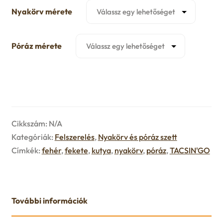
u
Nyakörv mérete
e
n
Póráz mérete
u
Cikkszám:
N/A
Kategóriák:
Felszerelés
,
Nyakörv és póráz szett
Címkék:
fehér
,
fekete
,
kutya
,
nyakörv
,
póráz
,
TACSIN'GO
További információk