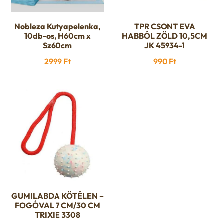
Nobleza Kutyapelenka,
TPR CSONT EVA
10db-os, H60cm x
HABBÓL ZÖLD 10,5CM
Sz60cm
JK 45934-1
2999
Ft
990
Ft
GUMILABDA KÖTÉLEN –
FOGÓVAL 7 CM/30 CM
TRIXIE 3308