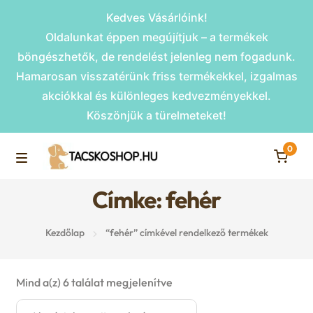
Kedves Vásárlóink!
Oldalunkat éppen megújítjuk – a termékek
böngészhetők, de rendelést jelenleg nem fogadunk.
Hamarosan visszatérünk friss termékekkel, izgalmas
akciókkal és különleges kedvezményekkel.
Köszönjük a türelmeteket!
0
Skip
Skip
to
to
M
navigation
content
Címke: fehér
Rámpák
e
Kezdőlap
“fehér” címkével rendelkező termékek
Fekhelyek
n
u
Kiemelt ajánlatok
Mind a(z) 6 találat megjelenítve