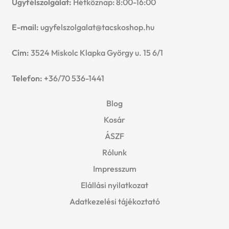
Ügyfélszolgálat:
Hétköznap: 8:00-16:00
E-mail:
ugyfelszolgalat@tacskoshop.hu
Cím:
3524 Miskolc Klapka György u. 15 6/1
Telefon:
+36/70 536-1441
Blog
Kosár
ÁSZF
Rólunk
Impresszum
Elállási nyilatkozat
Adatkezelési tájékoztató