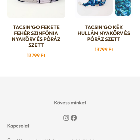
u
e
n
TACSIN’GO FEKETE
TACSIN’GO KÉK
Ennek
Ennek
FEHÉR SZINFÓNIA
HULLÁM NYAKÖRV ÉS
a
a
NYAKÖRV ÉS PÓRÁZ
PÓRÁZ SZETT
u
SZETT
terméknek
terméknek
13799
Ft
több
több
13799
Ft
variációja
variációja
van.
van.
A
A
változatok
változatok
a
a
Kövess minket
termékoldalon
termékoldalon
választhatók
választhatók
Instagram
Facebook
ki
ki
Kapcsolat