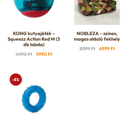
KONG kutyajáték –
NOBLEZA – színes,
Squeezz Action Red M (3
magas oldalú fekhely
db labda)
Original
Curren
8399
Ft
6999
Ft
Original
Current
4990
Ft
3990
Ft
price
price
price
price
was:
is:
was:
is:
8399 Ft.
6999 Ft
4990 Ft.
3990 Ft.
-8%