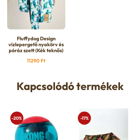
Fluffydog Design
vízlepergető nyakörv és
póráz szett (Kék teknős)
11290
Ft
Kapcsolódó termékek
-20%
-17%