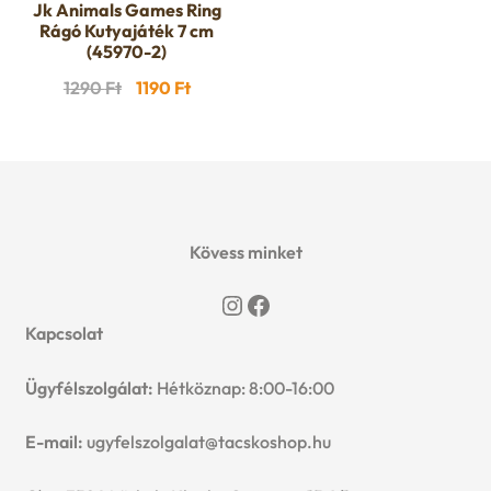
Jk Animals Games Ring
Rágó Kutyajáték 7 cm
(45970-2)
Original
Current
1290
Ft
1190
Ft
price
price
was:
is:
1290 Ft.
1190 Ft.
Kövess minket
Instagram
Facebook
Kapcsolat
Ügyfélszolgálat:
Hétköznap: 8:00-16:00
E-mail:
ugyfelszolgalat@tacskoshop.hu