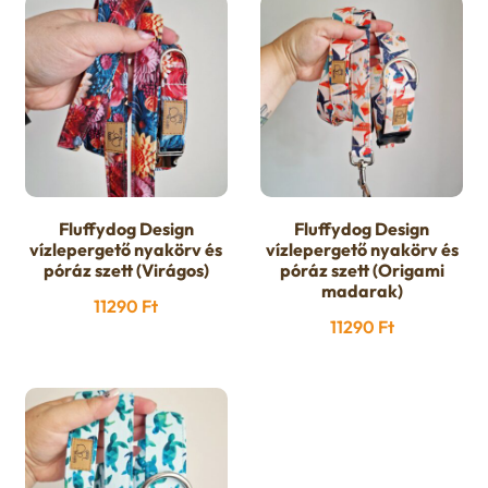
Fluffydog Design
Fluffydog Design
vízlepergető nyakörv és
vízlepergető nyakörv és
póráz szett (Virágos)
póráz szett (Origami
madarak)
11290
Ft
11290
Ft