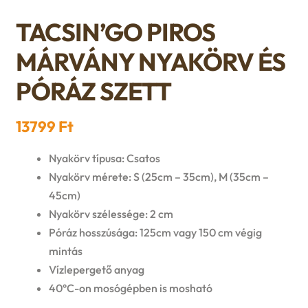
n
l
i
p
TACSIN’GO PIROS
c
d
d
l
a
MÁRVÁNY NYAKÖRV ÉS
h
c
m
d
n
PÓRÁZ SZETT
i
h
e
m
d
l
13799
Ft
i
n
e
c
d
Nyakörv típusa: Csatos
l
u
n
h
Nyakörv mérete: S (25cm – 35cm), M (35cm –
m
d
45cm)
u
i
Nyakörv szélessége: 2 cm
e
m
Póráz hosszúsága: 125cm vagy 150 cm végig
l
n
mintás
e
d
Vízlepergető anyag
u
n
40°C-on mosógépben is mosható
m