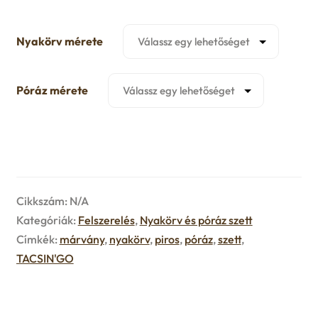
u
e
Nyakörv mérete
n
Póráz mérete
u
Cikkszám:
N/A
Kategóriák:
Felszerelés
,
Nyakörv és póráz szett
Címkék:
márvány
,
nyakörv
,
piros
,
póráz
,
szett
,
TACSIN'GO