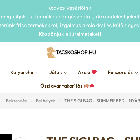
Kedves Vásárlóink!
megújítjuk – a termékek böngészhetők, de rendelést jele
érünk friss termékekkel, izgalmas akciókkal és különlege
Köszönjük a türelmeteket!
Kutyaruha
Játék
Akció
Felszerelés
Őszi avar takarítás
Felszerelés
Fekhelyek
THE SIGI BAG – SUMMER BED – NYÁR