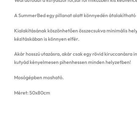
Védi autódat a kutyaszőrtől,sártól miközben kis kedvenc
A SummerBed egy pillanat alatt könnyedén átalakítható e
Kialakításának köszönhetően összecsukva minimális helye
kézitáskában is könnyen elfér.
Akár hosszú utazásra, akár csak egy rövid kiruccanásra in
kutyád kényelmesen pihenhessen minden helyzetben!
Mosógépben mosható.
Méret: 50x80cm