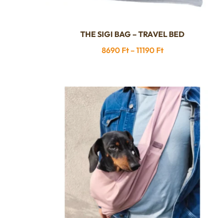
THE SIGI BAG – TRAVEL BED
Ennek
a
Ártartomány:
8690
Ft
–
11190
Ft
terméknek
8690 Ft
több
-
variációja
11190 Ft
van.
A
változatok
a
termékoldalon
választhatók
ki