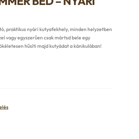
UMMER BED – NYÁRI
ó, praktikus nyári kutyafekhely, minden helyzetben
zzel vagy egyszerűen csak mártsd bele egy
ökéletesen hűsíti majd kutyádat a kánikulában!
elés