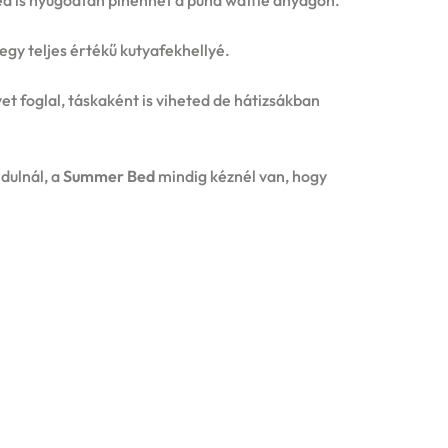
ed is nyugodtan pihenhet a puha waffle anyagon.
gy teljes értékű kutyafekhellyé.
t foglal, táskaként is viheted de hátizsákban
dulnál, a
Summer Bed
mindig kéznél van, hogy