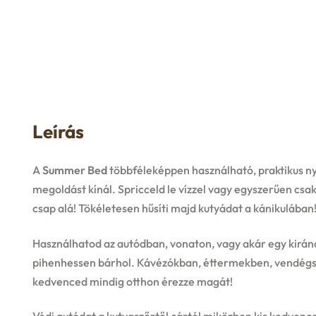
Leírás
A
Summer Bed
többféleképpen használható, praktikus ny
megoldást kínál. Spricceld le vízzel vagy egyszerűen cs
csap alá! Tökéletesen hűsíti majd kutyádat a kánikulában
Használhatod az autódban, vonaton, vagy akár egy kirá
pihenhessen bárhol. Kávézókban, éttermekben, vendégségb
kedvenced mindig otthon érezze magát!