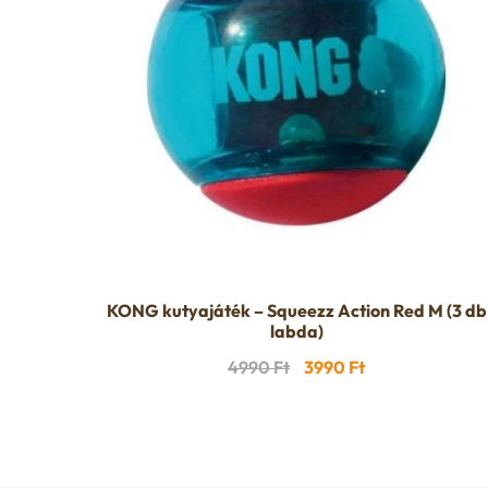
KONG kutyajáték – Squeezz Action Red M (3 db
labda)
Original
Current
4990
Ft
3990
Ft
price
price
was:
is:
4990 Ft.
3990 Ft.