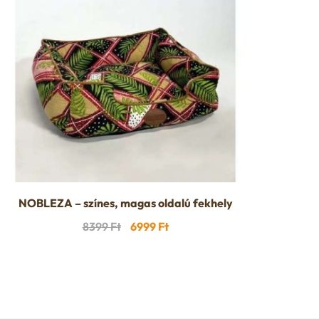
NOBLEZA – színes, magas oldalú fekhely
Original
Current
8399
Ft
6999
Ft
price
price
was:
is:
8399 Ft.
6999 Ft.