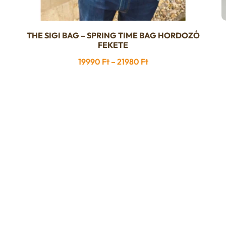
THE SIGI BAG – SPRING TIME BAG HORDOZÓ
Ennek
FEKETE
a
Ártartomány:
19990
Ft
–
21980
Ft
terméknek
19990 Ft
több
-
variációja
21980 Ft
van.
A
változatok
a
termékoldalon
választhatók
ki