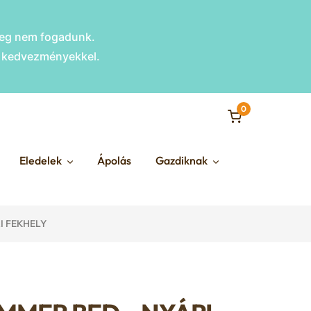
nleg nem fogadunk.
s kedvezményekkel.
0
Eledelek
Ápolás
Gazdiknak
I FEKHELY