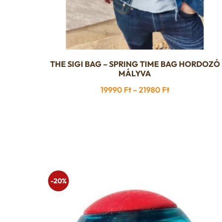
THE SIGI BAG – SPRING TIME BAG HORDOZÓ
Ennek
MÁLYVA
a
Ártartomány:
19990
Ft
–
21980
Ft
terméknek
19990 Ft
több
-
variációja
21980 Ft
van.
A
változatok
a
-20%
termékoldalon
választhatók
ki