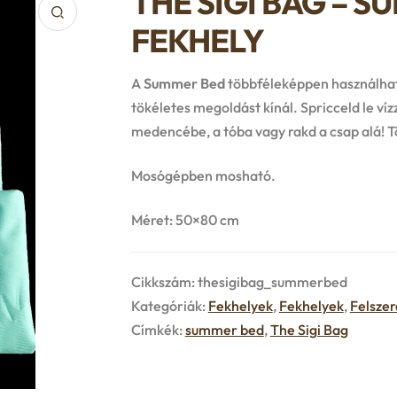
THE SIGI BAG – S
FEKHELY
A
Summer Bed
többféleképpen használhat
tökéletes megoldást kínál. Spricceld le ví
medencébe, a tóba vagy rakd a csap alá! T
Mosógépben mosható.
Méret: 50×80 cm
Cikkszám:
thesigibag_summerbed
Kategóriák:
Fekhelyek
,
Fekhelyek
,
Felszer
Címkék:
summer bed
,
The Sigi Bag